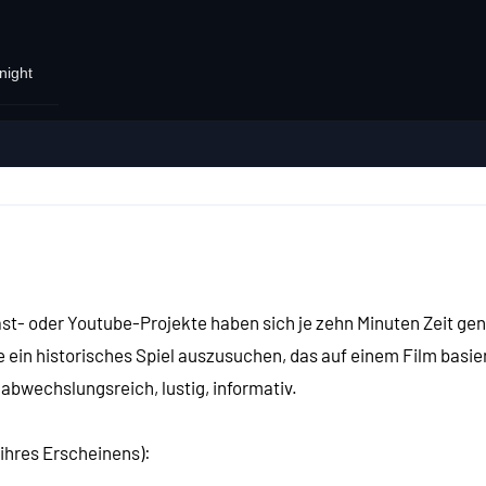
night
t- oder Youtube-Projekte haben sich je zehn Minuten Zeit g
e ein historisches Spiel auszusuchen, das auf einem Film basie
abwechslungsreich, lustig, informativ.
n
ihres Erscheinens):