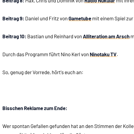
Beitrag 8:
Max, Chris und Dominik von
Radio Nukular
mit ihre
Beitrag 9:
Daniel und Fritz von
Gametube
mit einem Spiel zur
Beitrag 10:
Bastian und Reinhard von
Alliteration am Arsch
mi
Durch das Programm führt Nino Kerl von
Ninotaku TV
.
So, genug der Vorrede, hört's euch an:
Bisschen Reklame zum Ende:
Wer spontan Gefallen gefunden hat an den Stimmen der Kollege