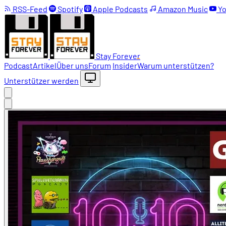
RSS-Feed
Spotify
Apple Podcasts
Amazon Music
Yo
Stay Forever
Podcast
Artikel
Über uns
Forum
Insider
Warum unterstützen?
Unterstützer werden