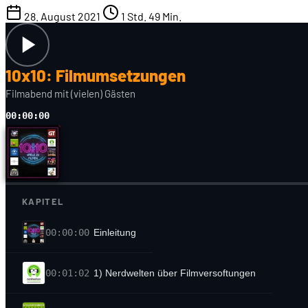
28. August 2021
1 Std. 49 Min.
10x10: Filmumsetzungen
Filmabend mit (vielen) Gästen
00:00:00
KAPITEL
00:00:00
Einleitung
00:01:02
1) Nerdwelten über Filmversoftungen