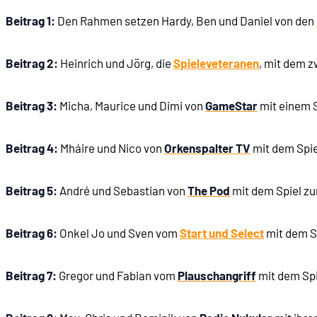
Beitrag 1:
Den Rahmen setzen Hardy, Ben und Daniel von den
01:34:36
10) Alliteration am Arsch über Alien vs. Predator
Beitrag 2:
Heinrich und Jörg, die
Spieleveteranen
, mit dem z
01:45:46
Gunnar und Chris sagen Danke!
Beitrag 3:
Micha, Maurice und Dimi von
GameStar
mit einem 
Beitrag 4:
Mháire und Nico von
Orkenspalter TV
mit dem Spie
Beitrag 5:
André und Sebastian von
The Pod
mit dem Spiel zu
Beitrag 6:
Onkel Jo und Sven vom
Start und Select
mit dem S
Beitrag 7:
Gregor und Fabian vom
Plauschangriff
mit dem Spi