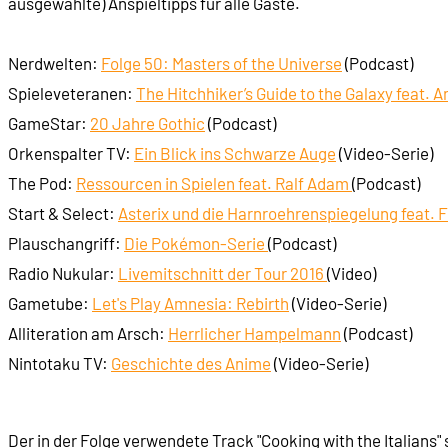
ausgewählte) Anspieltipps für alle Gäste.
Nerdwelten:
Folge 50: Masters of the Universe
(Podcast)
Spieleveteranen:
The Hitchhiker’s Guide to the Galaxy feat. 
GameStar:
20 Jahre Gothic
(Podcast)
Orkenspalter TV:
Ein Blick ins Schwarze Auge
(Video-Serie)
The Pod:
Ressourcen in Spielen feat. Ralf Adam
(Podcast)
Start & Select:
Asterix und die Harnroehrenspiegelung feat. Fli
Plauschangriff:
Die Pokémon-Serie
(Podcast)
Radio Nukular:
Livemitschnitt der Tour 2016
(Video)
Gametube:
Let's Play Amnesia: Rebirth
(Video-Serie)
Alliteration am Arsch:
Herrlicher Hampelmann
(Podcast)
Nintotaku TV:
Geschichte des Anime
(Video-Serie)
Der in der Folge verwendete Track "Cooking with the Italians