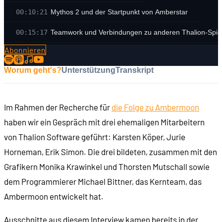
00:10:21
Mythos 2 und der Startpunkt von Amberstar
00:15:17
Teamwork und Verbindungen zu anderen Thalion-Spie
Abonnieren
00:17:09
Karstens Werdegang vor Amberstar
Worum geht's?
Unterstützung
Transkript
00:19:53
Wo liegen die Rechte an Amberstar und Ambermoon?
00:22:36
Wie kam Jurie zu Thalion?
Im Rahmen der Recherche für
die Folge zu Ambermoon
00:25:11
Wie sah es bei Thalion damals aus?
haben wir ein Gespräch mit drei ehemaligen Mitarbeitern
00:28:15
Arbeitskultur und Crunch
von Thalion Software geführt: Karsten Köper, Jurie
Horneman, Erik Simon. Die drei bildeten, zusammen mit den
00:31:42
Eriks Vorgeschichte, Dragonflight und die Gründung v
Grafikern Monika Krawinkel und Thorsten Mutschall sowie
00:38:23
Die Arbeit an Amberstar
dem Programmierer Michael Bittner, das Kernteam, das
00:45:39
Von Amberstar zu Ambermoon
Ambermoon entwickelt hat.
00:48:33
Änderungen in Ambermoon
Ausschnitte aus diesem Interview kamen bereits in der