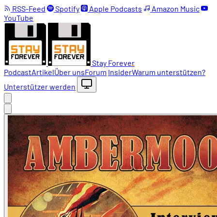
RSS-Feed
Spotify
Apple Podcasts
Amazon Music
YouTube
Stay Forever
Podcast
Artikel
Über uns
Forum
Insider
Warum unterstützen?
Unterstützer werden