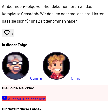
Ambermoon-Folge vor. Hier dokumentieren wir das
00:51:18
Die 3D-Engine
komplette Gespräch. Wir danken nochmal den drei Herren,
00:56:58
Wie funktioniert die 3D-Engine?
dass sie sich für uns Zeit genommen haben.
00:59:56
Wo ist der Sound?
0
01:00:53
Warum neun Disketten?
In dieser Folge
01:04:48
Die Endphase von Thalion
01:08:49
Die englische Version von Ambermoon
01:11:52
Entwicklungsvorteile und Inspirationen
01:17:43
Erfolg und Feedback
Gunnar
Chris
01:22:10
Was wäre der dritte Teil geworden?
Die Folge als Video
Auf YouTube ansehen
Dir gefällt diese Folge?