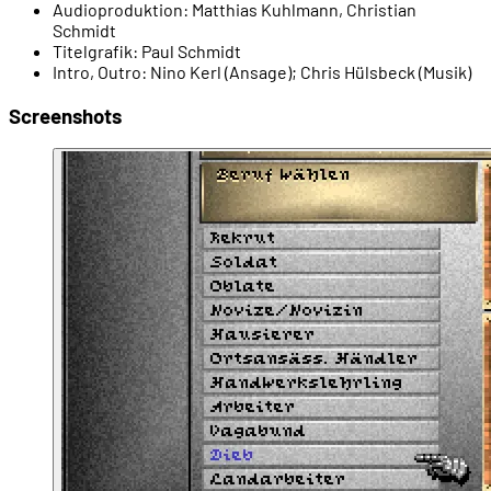
Audioproduktion:
Matthias Kuhlmann, Christian
Schmidt
00:38:33
- Städte auf der Landkarte
Titelgrafik:
Paul Schmidt
Intro, Outro:
Nino Kerl (Ansage); Chris Hülsbeck (Musik)
00:39:08
- Orte in der Landschaft
Screenshots
00:40:10
- Wie Gunnar ein Dorf auslöschte
00:43:34
- Chris bezwingt einen Burgherren
00:45:29
- Wie funktioniert das mit den Heiligen?
00:49:41
- Chris prescht zum Hexensabbat
00:53:18
- Bootsfahrten
00:53:52
- Training von Fertigkeiten