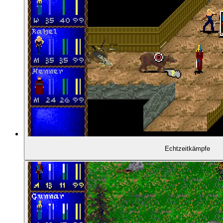
02:05:45
- Kompromisse bei der Grafik
02:07:33
- Was ist hier anders als bei Civilization?
02:10:05
- Das Spiel muss raus
02:11:48
- Gekürzte Features
02:13:32
- Das fünfte Gruppenmitglied
Echtzeitkämpfe
02:14:02
- Gravierende Bugs zerstören den Erfolg des Spi
02:16:37
- Hat Darklands Microproses Schicksal besiegelt