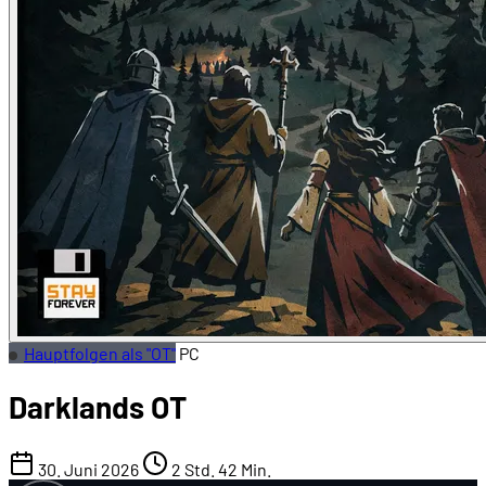
Hauptfolgen als "OT"
PC
Darklands OT
30. Juni 2026
2 Std. 42 Min.