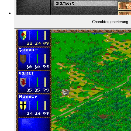
00:56:57
- Wenn Alchemie schiefgeht ...
Charaktergenerierung
00:57:36
- Alchemie: Viel Aufwand für wenig Ertrag
00:59:19
- Atmosphärisches Subsystem
01:00:19
- Chris widersetzt sich einem Adeligen, ...
01:01:42
- ... marodiert in Goslar, ...
01:02:42
- ... wird verhaftet ...
01:03:51
- ... und hingerichtet