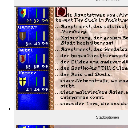
01:16:20
- Unser Experte: Dr. Matthias von Hellfeld
01:16:54
- Wie "ruhig" war das 15. Jahrhundert?
01:20:17
- Sind wir hier in Deutschland?
01:24:46
- Wo liegt die Macht im Reich?
01:28:23
- Wie festgefügt war das Leben der Menschen?
01:31:35
- Warum gab es Raubritter?
01:33:50
- Welche Rolle spielten Religion und Aberglaube
Stadtoptionen