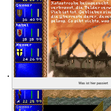
01:52:32
- Ausführliche Recherche
01:53:10
- Historische Authentizität als Hebel
01:54:13
- Zugeständnisse an Fantasy-Rollenspiele
01:55:26
- Anleihen aus anderen Rollenspielsystemen
01:55:54
- Ein "Projektmanagement-Desaster"
02:00:10
- Zielkonflikt innerhalb des Teams
Was ist hier passiert
02:02:30
- Ein überdimensioniertes Spiel
02:03:07
- Wie lange war die Produktionszeit?