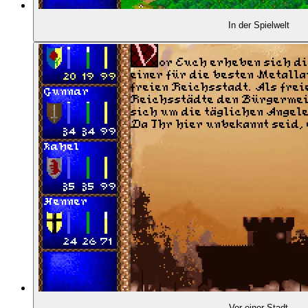
01:05:14
- Alles ist erzählerisch eingebettet
In der Spielwelt
01:06:21
- Gunnar an der Teufelsbrücke
01:09:28
- Abstecher in Dungeons
01:10:25
- Echtzeit-Kampfsystem
01:11:47
- Viele Gegnertypen und Kampfareale
01:12:24
- Ermüdung vs. Verwundung
01:14:52
- Inkonsistentes Traglastsystem
01:15:56
ABGLEICH MIT DER HISTORISCHEN REALITÄT
Vor einer Stadt