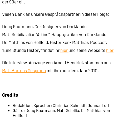
00:29:28
- Kampf mit dem Raubritter
der 90er gilt.
Vielen Dank an unsere Gesprächspartner in dieser Folge:
00:31:25
- Die Burg als Mini-Dungeon
Doug Kaufmann, Co-Designer von Darklands
00:32:37
- Reise durch das Heilige Römische Reich
Matt Scibilia alias "Artino", Hauptgrafiker von Darklands
Dr. Matthias von Hellfeld, Historiker - Matthias' Podcast,
00:33:46
- Jede Menge Zufallstreffen
"Eine Stunde History" findet ihr
hier
und seine Webseite
hier
Die Interview-Auszüge von Arnold Hendrick stammen aus
00:34:35
- Die Reisekarte
Matt Bartons Gespräch
mit ihm aus dem Jahr 2010.
00:35:48
- Geographie der Spielwelt
Credits
00:36:53
- Lokaler Kolorit in den Städten
Redaktion, Sprecher:
Christian Schmidt, Gunnar Lott
00:37:40
- Leichte Unterschiede zwischen den Städten
Gäste:
Doug Kaufmann, Matt Scibilia, Dr. Matthias von
Hellfeld