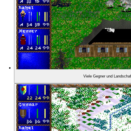
02:20:40
- "Die Kosten fehlerhafter Produkte"
02:21:25
- Keine Chance auf Fortsetzungen
02:22:43
- Der weitere Weg der Beteiligten
02:23:35
- Ein Darklands-Nachfolger
02:25:06
URTEIL
Viele Gegner und Landscha
02:26:21
- Die Faszination von Selbstbestimmtheit
02:28:58
- Ereignisgetriebene Spielerfahrung
02:30:35
- Eine Fülle von Mikroerzählungen ohne Plot