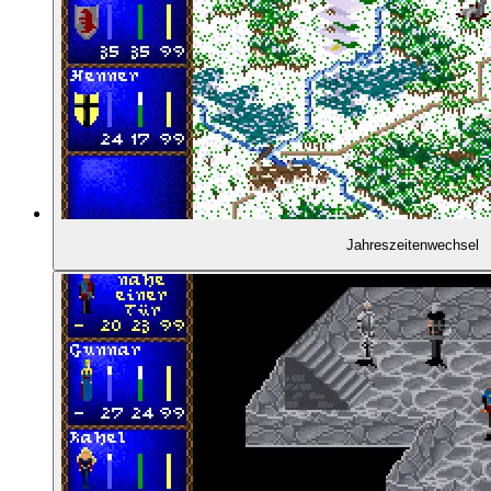
02:32:03
- Europäische Mythenwelt
02:34:04
- Die Heldengruppe als Teil des kulturellen Gefü
02:37:24
- Mühsame Dungeons
02:39:38
- Was fehlt, ist die Simulation
Jahreszeitenwechsel
02:40:30
- Fazit
02:42:02
VERABSCHIEDUNG