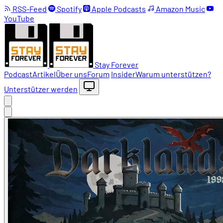
RSS-Feed
Spotify
Apple Podcasts
Amazon Music
YouTube
Stay Forever
Podcast
Artikel
Über uns
Forum
Insider
Warum unterstützen?
Unterstützer werden