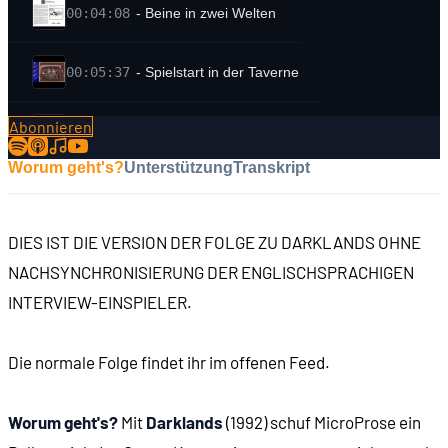
00:04:08
- Beine in zwei Welten
00:05:37
- Spielstart in der Taverne
Abonnieren
00:08:06
SPIELBESCHREIBUNG
Worum geht's?
Unterstützung
Transkript
00:10:20
- Charaktererstellung als Minispiel
DIES IST DIE VERSION DER FOLGE ZU DARKLANDS OHNE
00:15:22
- Vorbild: Traveller
NACHSYNCHRONISIERUNG DER ENGLISCHSPRACHIGEN
INTERVIEW-EINSPIELER.
00:16:33
- Ein Jahre umspannendes Abenteuer
Die normale Folge findet ihr im offenen Feed.
00:18:58
- Entscheidungssituationen
Worum geht's?
Mit
Darklands
(1992) schuf MicroProse ein
00:20:08
- Was ist unsere Aufgabe?