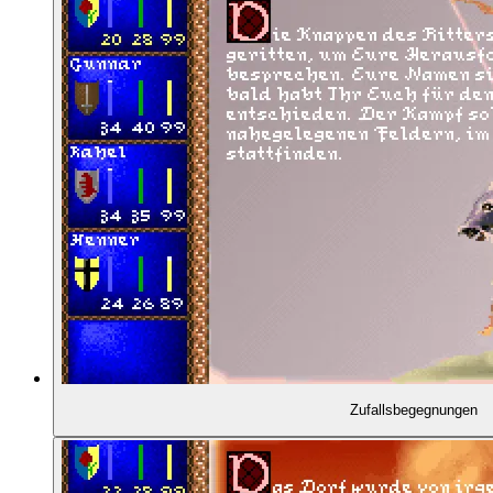
01:40:42
ENTSTEHUNGSGESCHICHTE
01:41:11
- Microprose Anfang der 90er-Jahre
01:44:11
- Arnold Hendrick
01:45:15
- Barbarian Prince (1981)
01:46:07
- Arnold Hendricks Spiele bei Microprose
01:46:45
- Eine Lektion aus Sid Meier's Pirates!
01:47:58
- Doug Kaufman und Matt Scibilia
Zufallsbegegnungen
01:51:11
- Entwicklungsstart mit Jim Synoski und Jackie R