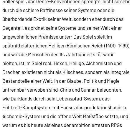
Rollenspiel, das Genre-Konventionen sprengte, nicht so sehr
durch die schiere Raffinesse seiner Systeme oder die
00:21:08
- Ereignisse und Situationen
überbordende Exotik seiner Welt, sondern eher durch das
Gegenteil, es ordnet seine Systeme und seiner Welt einer
00:23:21
- Banditenjagd in Breslau
ungewöhnlichen Prämisse unter: Das Spiel spielt im
spätmittelalterlichen Heiligen Römischen Reich (1400–1499)
00:24:23
- Ausgangssperre!
und was die Menschen des 15. Jahrhunderts für wahr
hielten, ist im Spiel real. Hexen, Heilige, Alchemisten und
00:25:50
- Das Ziel: Ruhm erwerben
Drachen existieren nicht als Klischees, sondern als integrale
Bestandteile einer Welt, in der Glaube, Politik und Magie
00:26:32
- Chris gegen den Raubritter
untrennbar verwoben sind. Chris und Gunnar beleuchten,
wie Darklands durch sein Lebenspfad-System, das
00:27:38
- Viele verschiedene Möglichkeiten
Echtzeit-Kampfsystem mit Pause, das produktionsbasierte
00:28:27
- Ein Bankett entgleist
Alchemie-System und die offene Welt Maßstäbe setzte, und
warum es bis heute als eines der ambitioniertesten RPGs