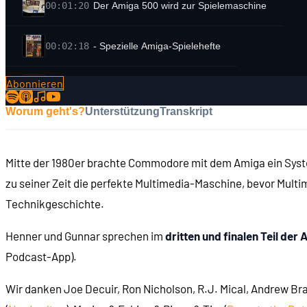
00:01:20
Der Amiga 500 wird zur Spielemaschine
00:02:18
- Spezielle Amiga-Spielehefte
Abonnieren
00:02:39
- Defender of the Crown (1986)
Worum geht's?
Unterstützung
Transkript
00:03:08
- The Fairy Tale Adventure (1987)
Mitte der 1980er brachte Commodore mit dem Amiga ein System 
00:03:20
- F/A-18 Interceptor (1988)
zu seiner Zeit die perfekte Multimedia-Maschine, bevor Mult
Technikgeschichte.
00:04:09
Wichtige Tools: Deluxe Paint (1985)
Henner und Gunnar sprechen im
dritten und finalen Teil der
00:05:15
- Animationen mit Deluxe Paint 3
Podcast-App).
Wir danken Joe Decuir, Ron Nicholson, R.J. Mical, Andrew Br
00:05:26
- Foto-Digitalisierung mit Digiview (1986)