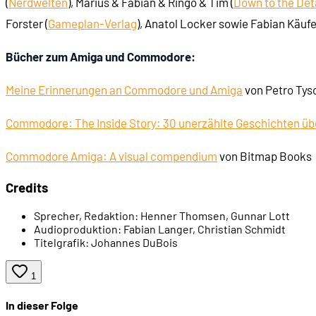
(
Nerdwelten
), Marius & Fabian & Ringo & Tim (
Down to the Det
Forster (
Gameplan-Verlag
), Anatol Locker sowie Fabian Käufe
00:06:03
- Video Toaster (1990)
Bücher zum Amiga und Commodore:
00:07:22
- Lightwave 3D
Meine Erinnerungen an Commodore und Amiga
von Petro Ty
00:07:40
- Spezialeffekte in Babylon 5
Commodore: The Inside Story: 30 unerzählte Geschichten ü
00:08:18
- Scala
Commodore Amiga: A visual compendium
von Bitmap Books
Credits
00:09:05
Commodore auf Erfolgskurs
Sprecher, Redaktion:
Henner Thomsen, Gunnar Lott
Audioproduktion:
Fabian Langer, Christian Schmidt
00:10:01
- Petro Tyschtschenko
Titelgrafik:
Johannes DuBois
00:10:50
- Wachstum und Gewinn
1
In dieser Folge
00:11:36
Die Konkurrenz zieht nach: Ataris neue ST-Modell