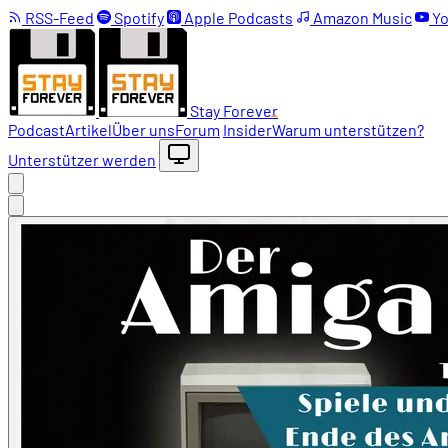
RSS-Feed
Spotify
Apple Podcasts
Amazon Music
Yo
Stay Forever
Podcast
Artikel
Über uns
Forum
Insider
Warum unterstützen?
Unterstützer werden