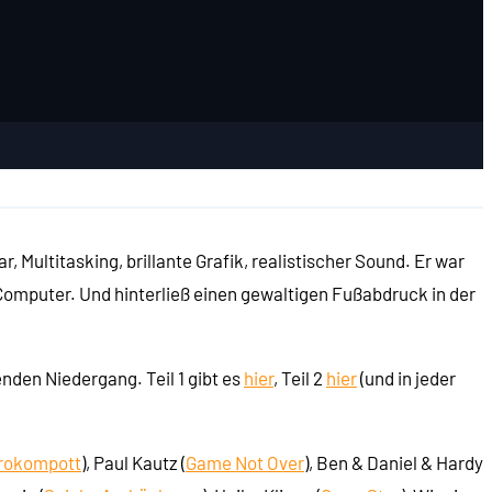
Multitasking, brillante Grafik, realistischer Sound. Er war
-Computer. Und hinterließ einen gewaltigen Fußabdruck in der
nden Niedergang. Teil 1 gibt es
hier
, Teil 2
hier
(und in jeder
rokompott
), Paul Kautz (
Game Not Over
), Ben & Daniel & Hardy