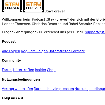
00:27:56
- Spott und Misserfolg
Stay Forever
00:28:54
Der Amiga 2500 und weitere Modellvarianten
Willkommen beim Podcast „Stay Forever", der sich mit der Glori
Henner Thomsen, Christian Beuster und Rahel Schmitz-Becker
Fragen? Anregungen? Du erreichst uns per E-Mail:
support@st
00:30:40
Endlich ein Nachfolger: Amiga 3000 (1990)
Podcast
00:31:38
- Enhanced Chipset
Alle Folgen
Reguläre Folgen
Unterstützer-Formate
Community
00:32:24
- Neue Workbench-Version
Forum
Hörertreffen
Insider
Shop
00:32:44
- AmigaVision
Nutzungsbedingungen
00:33:13
- Wohlwollende Reaktionen
Vertrag widerrufen
Datenschutz
Impressum
Nutzungsbedingu
Folgt uns auf
00:35:33
Multimedia-Irrläufer: Amiga CDTV (1991)