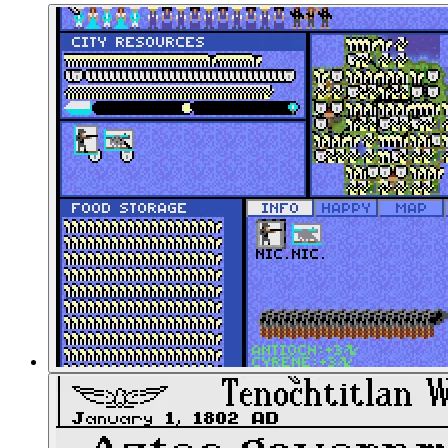
00:50:36
Das Spiel: Eine Partie beginnt
00:53:31
Zeitablauf und Schwierigkeitsgrade
00:57:10
Die Völker und ihre Anführer
00:58:53
Hallo, Stalin!
00:59:04
Die Deutschen haben Friedrich
01:03:55
Das Spielfeld
01:06:47
Die Amerikaner treffen andere Völker
01:09:10
Der Tech-Tree