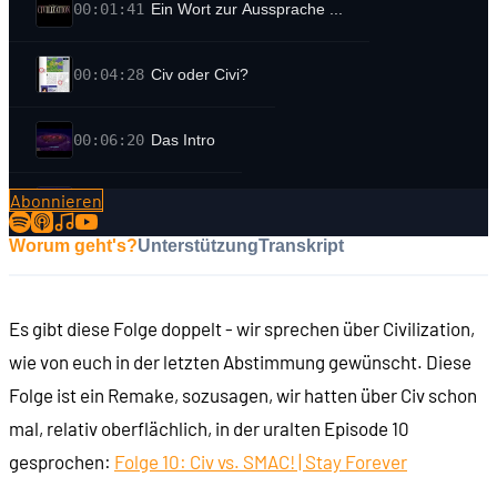
00:01:41
Ein Wort zur Aussprache ...
00:04:28
Civ oder Civi?
00:06:20
Das Intro
Abonnieren
00:07:17
Von den Dinosauriern ...
Worum geht's?
Unterstützung
Transkript
00:08:09
... in die Moderne
Es gibt diese Folge doppelt - wir sprechen über Civilization,
00:09:23
Worum geht es in Civilization?
wie von euch in der letzten Abstimmung gewünscht. Diese
Folge ist ein Remake, sozusagen, wir hatten über Civ schon
00:11:22
Die Entstehungsgeschichte: Sid Meier, Bill Steal
mal, relativ oberflächlich, in der uralten Episode 10
gesprochen:
Folge 10: Civ vs. SMAC! | Stay Forever
00:12:50
Sid Meier's Pirates!