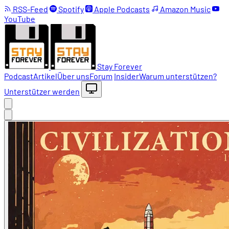
RSS-Feed
Spotify
Apple Podcasts
Amazon Music
YouTube
Stay Forever
Podcast
Artikel
Über uns
Forum
Insider
Warum unterstützen?
Unterstützer werden