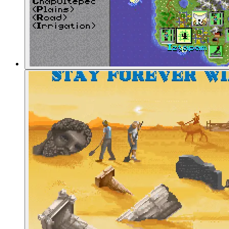
01:46:04
Lesbarkeit und Informationsvermittlung
01:48:08
Lesbarkeit der Karte
01:49:18
Elemente des Stadtbildschirms
01:50:16
Civilopädie per Rechtsklick
01:51:06
Visualisierung von Fortschritt: In der Landschaft ..
01:52:21
... und in Städten
01:53:27
Animierte Anführer
01:53:42
Protestierende Einwohner