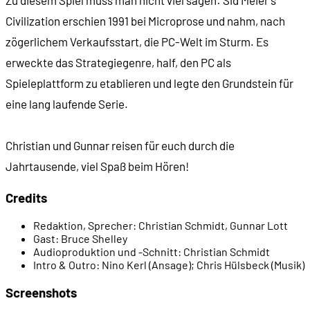
Zu diesem Spiel muss man nicht viel sagen: Sid Meier's
Civilization erschien 1991 bei Microprose und nahm, nach
00:32:59
Civilization wird rundenbasiert
zögerlichem Verkaufsstart, die PC-Welt im Sturm. Es
erweckte das Strategiegenre, half, den PC als
00:34:14
Das Arbeitsteam Sid Meier / Bruce Shelley
Spieleplattform zu etablieren und legte den Grundstein für
eine lang laufende Serie.
00:38:46
Recherche in Kinderbüchern
Christian und Gunnar reisen für euch durch die
00:40:50
Potenzial und Probleme
Jahrtausende, viel Spaß beim Hören!
Credits
00:45:17
Die Ära der VGA-Grafik
Redaktion, Sprecher:
Christian Schmidt, Gunnar Lott
Gast:
Bruce Shelley
00:47:40
Verhandlung um den Namen
Audioproduktion und -Schnitt:
Christian Schmidt
Intro & Outro:
Nino Kerl (Ansage); Chris Hülsbeck (Musik)
00:49:57
Civilization erscheint
Screenshots