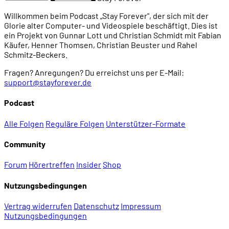
02:36:21
CivNet (1995)
Willkommen beim Podcast „Stay Forever", der sich mit der
Glorie alter Computer- und Videospiele beschäftigt. Dies ist
ein Projekt von Gunnar Lott und Christian Schmidt mit Fabian
02:36:41
Civilization 2 (1996)
Käufer, Henner Thomsen, Christian Beuster und Rahel
Schmitz-Beckers.
02:36:48
Colonization (1994)
Fragen? Anregungen? Du erreichst uns per E-Mail:
support@stayforever.de
02:37:11
Wie ging es weiter mit Bruce Shelley?
Podcast
Alle Folgen
Reguläre Folgen
Unterstützer-Formate
02:39:14
Wie geht es weiter mit Sid Meier?
Community
Forum
Hörertreffen
Insider
Shop
Nutzungsbedingungen
Vertrag widerrufen
Datenschutz
Impressum
Nutzungsbedingungen