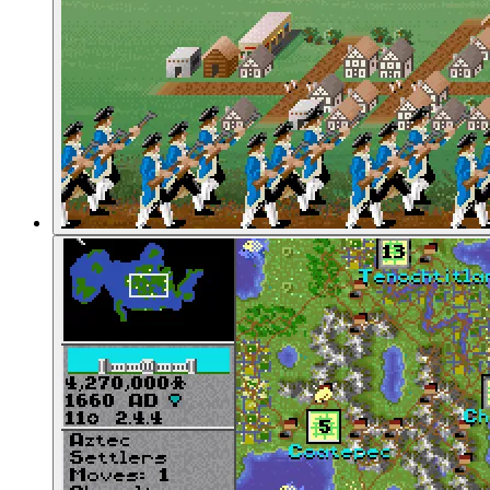
01:25:18
Stadtausbau
01:25:39
Chris' Amerikaner erhalten Kunde von anderen V
01:26:22
Die Amerikaner reisen übers Meer
01:29:30
Diplomatische Optionen
01:31:35
Wirtschaft vs. Forschung vs. Militärmacht
01:34:56
Verschiedene Regierungsformen
01:39:00
Lernen durch Scheitern
01:42:43
Chris' Amerikaner und die Gefahr im Osten