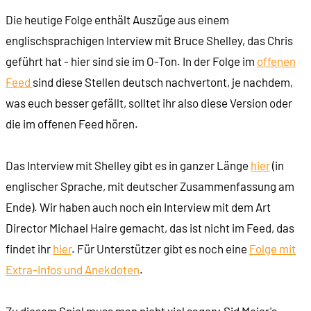
Die heutige Folge enthält Auszüge aus einem
00:13:56
Sid Meier's Covert Action
englischsprachigen Interview mit Bruce Shelley, das Chris
geführt hat - hier sind sie im O-Ton. In der Folge im
offenen
00:15:07
Unsere Protagonisten: Sid Meier ...
Feed
sind diese Stellen deutsch nachvertont, je nachdem,
was euch besser gefällt, solltet ihr also diese Version oder
00:16:04
... und Bruce Shelley
die im offenen Feed hören.
00:18:26
Railroad Tycoon (1990)
Das Interview mit Shelley gibt es in ganzer Länge
hier
(in
englischer Sprache, mit deutscher Zusammenfassung am
00:21:33
Konflikte bei Microprose: Sid Meier vs. Bill Steale
Ende). Wir haben auch noch ein Interview mit dem Art
Director Michael Haire gemacht, das ist nicht im Feed, das
00:27:02
Idee und Inspirationen für Civilization
findet ihr
hier
. Für Unterstützer gibt es noch eine
Folge mit
Extra-Infos und Anekdoten
00:30:22
Mai 1990: Der erste Prototyp
.
00:31:44
Covert Action muss fertig werden