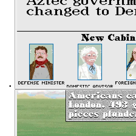
01:09:53
Wie Technologien funktionieren
01:11:07
Fortschritt durch Forschung
01:13:18
Absurditäten des Forschungssystems
01:15:46
Wir bauen uns ein Frauenwahlrecht
01:16:44
Das Kampfsystem
01:21:36
Vereinfachung als Design-Leistung
01:23:46
Städte und ihre Verwaltung