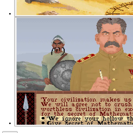
01:53:52
Zeitungsartikel
01:53:57
Palast-Ausbau
01:56:47
Palast-Mix
01:57:02
Bedeutung der Grafik
01:58:34
Zum Vergleich: Die Grafik von SimEarth
01:59:04
Die Siedler: Mühsam und lästig?
02:04:26
Chris' Amerikaner haben Nuklearwaffen