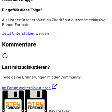
Dir gefällt diese Folge?
02:20:17
Welches Geschichtsbild steckt in Civilization?
Als Unterstützer erhältst du Zugriff auf dutzende exklusive
Bonus-Formate.
02:24:11
Unterrepräsentiert: der Handel
Jetzt Unterstützer werden
02:26:40
Bekannte Schwächen des ersten Spiels
Kommentare
02:27:53
Die Wirkung von Civilization
Lust mitzudiskutieren?
02:35:06
Die weitere Seriengeschichte: Versions-Updates .
Teile deine Erinnerungen mit der Community!
02:35:42
... und Portierungen
Im Forum weiterdiskutieren
02:35:59
Civilization for Windows (1993)
Stay Forever