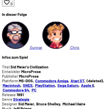
0
02:06:14
Das amerikanische Raumschiff startet ...
In dieser Folge
02:06:36
... und erreicht Alpha Centauri
02:07:18
Der Raumschiffbau
Gunnar
Chris
02:11:06
Verschmutzung und globale Erwärmung
Infos zum Spiel
02:12:48
Zum Abschluss: Unsere Zivilisations-Wertung ...
Titel
Sid Meier's Civilization
Entwickler
MicroProse
Publisher
MicroProse
02:13:12
... das Herrscher-Ranking ...
Plattform
MS-DOS
,
Commodore Amiga
,
Atari ST
,
(deleted)
,
Macintosh
,
SNES
,
PlayStation
,
Sega Saturn
,
Apple II
,
Commodore 64
,
PC
02:14:00
... und das Replay
Release
1991
Genre
Strategie
Designer
Sid Meier
,
Bruce Shelley
,
Michael Haire
02:15:22
Unsere unterschiedlichen Perspektiven auf das S
Musik
Jeff Briggs