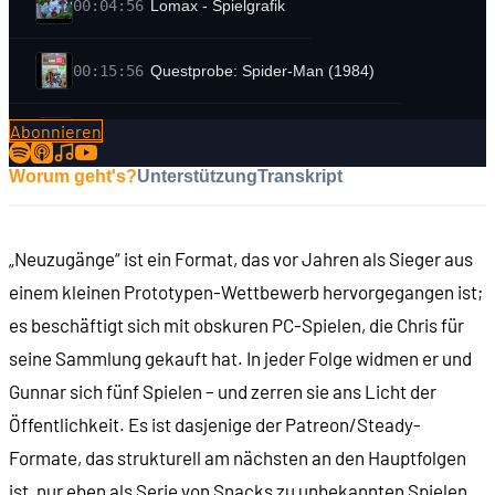
00:04:56
Lomax - Spielgrafik
00:15:56
Questprobe: Spider-Man (1984)
Abonnieren
00:20:00
Questprobe: Spider-Man - Spielgrafik
Worum geht's?
Unterstützung
Transkript
00:23:05
Questprobe: Spider-Man - Der Comic
„Neuzugänge“ ist ein Format, das vor Jahren als Sieger aus
00:30:14
Questprobe: Spider-Man - Das Spiel
einem kleinen Prototypen-Wettbewerb hervorgegangen ist;
es beschäftigt sich mit obskuren PC-Spielen, die Chris für
00:33:18
Hurra Deutschland (1994)
seine Sammlung gekauft hat. In jeder Folge widmen er und
Gunnar sich fünf Spielen – und zerren sie ans Licht der
00:37:51
Hurra Deutschland - Das Spiel
Öffentlichkeit. Es ist dasjenige der Patreon/Steady-
Formate, das strukturell am nächsten an den Hauptfolgen
00:40:15
Hurra Deutschland - Spielgrafik
ist, nur eben als Serie von Snacks zu unbekannten Spielen.