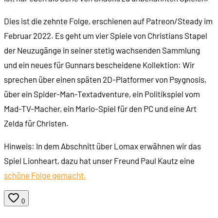
00:44:59
Hurra Deutschland - Cover
Dies ist die zehnte Folge, erschienen auf Patreon/Steady im
Februar 2022. Es geht um vier Spiele von Christians Stapel
00:45:54
Mario Is Missing - Deluxe Edition (1993)
der Neuzugänge in seiner stetig wachsenden Sammlung
und ein neues für Gunnars bescheidene Kollektion: Wir
00:49:30
Mario Is Missing - Das Spiel
sprechen über einen späten 2D-Platformer von Psygnosis,
über ein Spider-Man-Textadventure, ein Politikspiel vom
00:56:53
Mario Is Missing - SNES-Version
Mad-TV-Macher, ein Mario-Spiel für den PC und eine Art
Zelda für Christen.
00:58:05
Mario Is Missing - Luigi vs Luigi
Hinweis: In dem Abschnitt über Lomax erwähnen wir das
00:59:47
Mario Is Missing - Die beiligende Karte
Spiel Lionheart, dazu hat unser Freund Paul Kautz eine
schöne Folge gemacht.
01:03:53
Spiritual Warfare (1993)
0
01:05:09
Spiritual Warfare - Spielgrafik