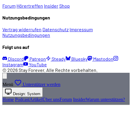
Forum
Hörertreffen
Insider
Shop
Nutzungsbedingungen
Vertrag widerrufen
Datenschutz
Impressum
Nutzungsbedingungen
Folgt uns auf
Discord
Patreon
Steady
Bluesky
Mastodon
Instagram
YouTube
© 2026 Stay Forever. Alle Rechte vorbehalten.
Menü
Unterstützer werden
Design: System
Home
Podcast
Artikel
Über uns
Forum
Insider
Warum unterstützen?