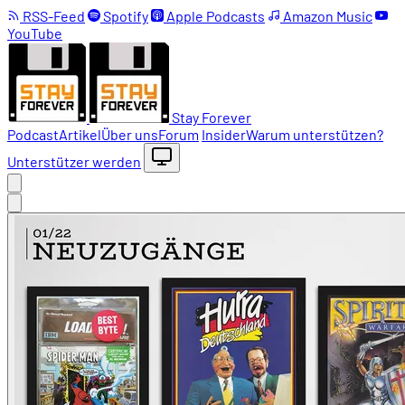
RSS-Feed
Spotify
Apple Podcasts
Amazon Music
YouTube
Stay Forever
Podcast
Artikel
Über uns
Forum
Insider
Warum unterstützen?
Unterstützer werden