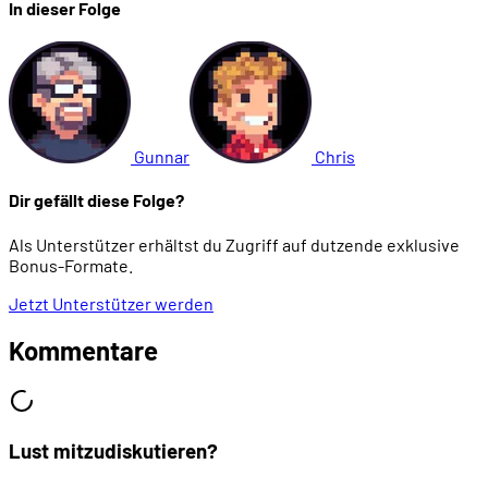
In dieser Folge
01:10:49
Die Geschichte von Wisdom Tree
01:14:16
Bible Adventures
Gunnar
Chris
01:20:43
Super Noah's Ark 3-D
Dir gefällt diese Folge?
Als Unterstützer erhältst du Zugriff auf dutzende exklusive
Bonus-Formate.
Jetzt Unterstützer werden
Kommentare
Lust mitzudiskutieren?