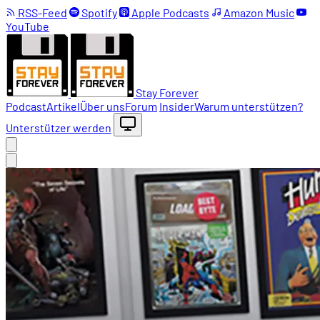
RSS-Feed
Spotify
Apple Podcasts
Amazon Music
YouTube
Stay Forever
Podcast
Artikel
Über uns
Forum
Insider
Warum unterstützen?
Unterstützer werden