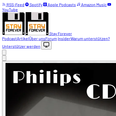
RSS-Feed
Spotify
Apple Podcasts
Amazon Music
YouTube
Stay Forever
Podcast
Artikel
Über uns
Forum
Insider
Warum unterstützen?
Unterstützer werden