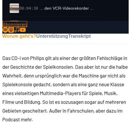
00:04:30
... den VCR-Videorekorder ...
Abonnieren
00:05:30
... und das Video-2000-Format
Worum geht's?
Unterstützung
Transkript
00:07:12
Was hat Philips mit der Magnavox-Konsole zu tu
Das CD-i von Philips gilt als einer der größten Fehlschläge in
00:08:08
Die erste Philips-Konsole: Videopac G7000
der Geschichte der Spielkonsolen. Das aber ist nur die halbe
Wahrheit, denn ursprünglich war die Maschine gar nicht als
00:09:01
Philips-Heimcomputer
Spielekonsole gedacht, sondern als eine ganz neue Klasse
eines vielseitigen Multimedia-Players für Spiele, Musik,
00:09:58
Philips' Multimedia-Computer: NMS 8280
Filme und Bildung. So ist es sozusagen sogar auf mehreren
Gebieten gescheitert. Außer in Fahrschulen, aber dazu im
00:11:02
Die LaserDisc
Podcast mehr.
00:12:36
Philips und Sony definieren die Audio-CD