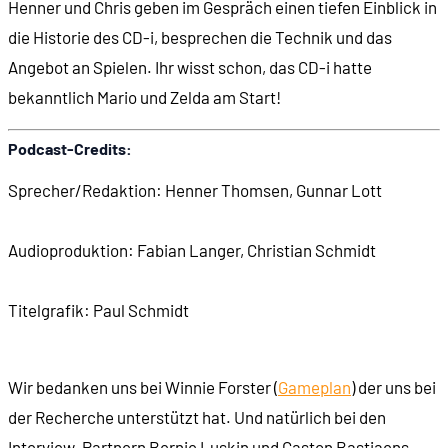
Henner und Chris geben im Gespräch einen tiefen Einblick in
die Historie des CD-i, besprechen die Technik und das
00:15:09
Der Siegeszug der CD-Spieler
Angebot an Spielen. Ihr wisst schon, das CD-i hatte
bekanntlich Mario und Zelda am Start!
00:19:20
Die CD als Datenspeicher: CD-ROM
Podcast-Credits:
00:20:42
Die erste CD-ROM der Welt
Sprecher/Redaktion: Henner Thomsen, Gunnar Lott
00:21:48
Die Microsoft-Konferenz zur CD-ROM (1986)
Audioproduktion: Fabian Langer, Christian Schmidt
00:25:59
Die Multimedia-Ära
Titelgrafik: Paul Schmidt
00:27:43
Ein Konsortium für ein interaktives Medium
Wir bedanken uns bei Winnie Forster (
Gameplan
) der uns bei
00:32:09
Bernard Luskin und die Entscheidung gegen Micr
der Recherche unterstützt hat. Und natürlich bei den
Interview-Partnern Bernie Luskin und Gaston Bastiaens.