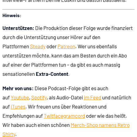
00:36:54
Microsoft orientiert sich in Richtung CD-ROM
Hinweis:
00:38:18
Erwartungen an die CD Interactive
Unterstützen:
Die Produktion dieser Folge wurde finanziert
durch die Unterstützung unser Hörer auf den
00:45:06
Was für ein Gerät soll das werden?
Plattformen
Steady
oder
Patreon
. Wer uns ebenfalls
unterstützen möchte, kann das am Besten durch ein Abo
00:46:14
Ziel: Abgrenzung vom Heimcomputer
auf einer der Plattformen tun – da gibt es auch massig
sensationellen
Extra-Content
.
00:47:20
Design-Spezifikationen für das Abspielgerät
Mehr von uns:
Diese Podcast-Folge gibt es auch
00:49:42
Die Benutzeroberfläche
auf
Youtube
,
Spotify
, als Audio-Datei
im Feed
und natürlich
auf
iTunes
. Wir freuen uns über Reaktionen und
00:51:02
Fernbedienung mit Analogstick
Empfehlungen auf
Twit
face
gram
cord
oder wie das heißt.
Wir haben auch einen schönen
Merch-Shop namens Retro
00:52:11
Ein Trackball für Kinder
Shirty
.