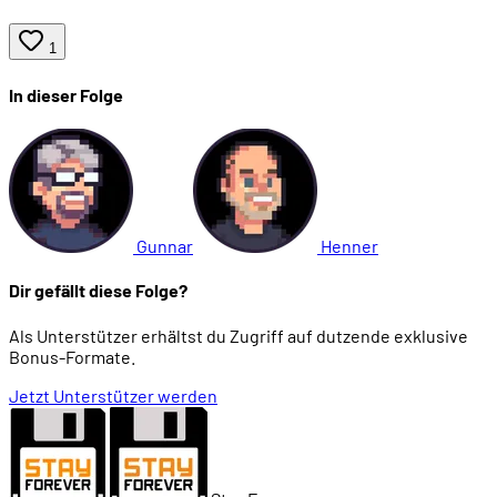
00:52:57
Problem: Aufwändige Software-Entwicklung
1
In dieser Folge
00:56:42
Philips-Eigenentwicklungen: Los geht's mit Edut
01:00:08
Ist das eine Spielkonsole?
01:03:42
Das CD-i verzögert sich ... um Jahre
Gunnar
Henner
Dir gefällt diese Folge?
01:05:01
CD-ROM-Geräte überholen das CD-i
Als Unterstützer erhältst du Zugriff auf dutzende exklusive
Bonus-Formate.
01:06:31
Ein unerwarteter Konkurrent: DVI mit Full Motion
Jetzt Unterstützer werden
01:11:04
Neue Leute am Ruder: Gaston Bastiaens