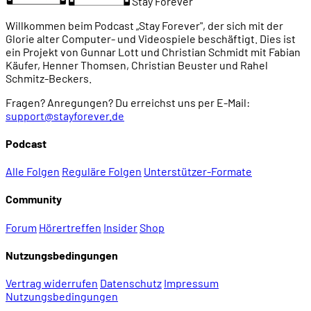
Stay Forever
01:12:42
Die Rettung für das CD-i: MPEG
Willkommen beim Podcast „Stay Forever", der sich mit der
Glorie alter Computer- und Videospiele beschäftigt. Dies ist
01:16:03
Commodores CDTV zwingt Philips zum Handeln
ein Projekt von Gunnar Lott und Christian Schmidt mit Fabian
Käufer, Henner Thomsen, Christian Beuster und Rahel
Schmitz-Beckers.
01:18:10
1991: Philips in der Krise
Fragen? Anregungen? Du erreichst uns per E-Mail:
support@stayforever.de
01:19:47
Die ersten CD-i-Player ... von Sony (1990)
Podcast
01:21:58
Philips' erster Player: 910 (1991)
Alle Folgen
Reguläre Folgen
Unterstützer-Formate
Community
01:23:37
Das Gerät im Detail
Forum
Hörertreffen
Insider
Shop
01:24:25
Die Anschlüsse
Nutzungsbedingungen
Vertrag widerrufen
Datenschutz
Impressum
01:25:36
Die CPU: Motorola 68070
Nutzungsbedingungen