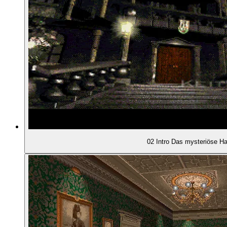
00:33:32
- Der Adventure-Part
00:35:02
- Recht kleines Ansichtsfenster
00:35:48
- Erzählung in Filmsequenzen
00:38:44
- Unsere Begleiterin Rebecca
00:40:39
- Die Unsichtbare an unserer Seite
02 Intro Das mysteriöse H
00:42:41
- Fast keine sichtbaren Personen in der Spielwelt
00:43:28
- Seltene Auswahl-Dialoge
00:44:36
EINE BEISPIELSZENE