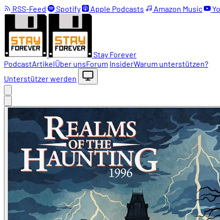
RSS-Feed
Spotify
Apple Podcasts
Amazon Music
Yo
Stay Forever
Podcast
Artikel
Über uns
Forum
Insider
Warum unterstützen?
Unterstützer werden