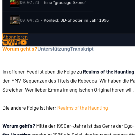
00:02:23
- Eine "grausige Szene"
00:04:25
- Kontext: 3D-Shooter im Jahr 1996
Abonnieren
00:05:56
- Erzählung durch Filmsequenzen
Worum geht's?
Unterstützung
Transkript
00:06:19
- Tomb Raider (1996)
I
m offenen Feed ist eben die Folge zu
Realms of the Haunting
00:06:41
- GoldenEye 007 (1997)
den FMV-Sequenzen des Titels die Rebecca. Wir haben die Pas
Streicher. Wer lieber Emma im englischen Original hören will, 
00:06:56
- Realms of the Haunting (1996)
Die andere Folge ist hier:
Realms of the Haunting
00:07:28
SPIELBESCHREIBUNG
Worum geht’s?
Mitte der 1990er-Jahre ist das Genre der Ego
00:08:19
- Das Intro
the Haunting
erscheint 1996 ein Spiel, das bewusst andere We