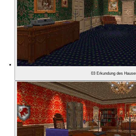
00:45:45
- Eingang zum Pfarrhaus
00:46:23
- Ein nützlicher Zauberstab
00:46:59
- Alles in schlechtem Zustand
00:47:19
- Was ist das für ein Zimmer?
03 Erkundung des Hause
00:48:18
- Geheimtüren
00:49:05
- Überfall im Schlafzimmer
00:49:29
- Florentines Tagebuch