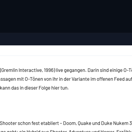
(Gremlin Interactive, 1996) live gegangen. Darin sind einige 
sagen mit O-Tönen von ihr in der Variante im offenen Feed auf
kann das in dieser Folge hier tun.
-Shooter schon fest etabliert – Doom, Quake und Duke Nukem 
ge geht: ein Hybrid aus Shooter, Adventure und Horror-Erzählu