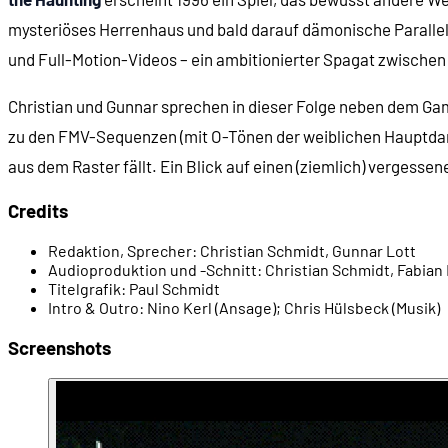
mysteriöses Herrenhaus und bald darauf dämonische Parallel
00:09:59
- Unser Protagonist: Adam
und Full-Motion-Videos – ein ambitionierter Spagat zwische
00:10:56
- Elias Camber
Christian und Gunnar sprechen in dieser Folge neben dem G
zu den FMV-Sequenzen (mit O-Tönen der weiblichen Hauptdarst
00:11:51
- Das mysteriöse Haus
aus dem Raster fällt. Ein Blick auf einen (ziemlich) vergess
Credits
00:12:51
- Start ins Spiel
Redaktion, Sprecher:
Christian Schmidt, Gunnar Lott
00:14:03
- Erkundung des Hauses
Audioproduktion und -Schnitt:
Christian Schmidt, Fabian
Titelgrafik:
Paul Schmidt
Intro & Outro:
Nino Kerl (Ansage); Chris Hülsbeck (Musik)
00:14:38
- Die Grafik: 3D mit Sprites
Screenshots
00:17:10
- Blick nach draußen
00:18:17
- Der Vorzeige-Raum: Das Arbeitszimmer