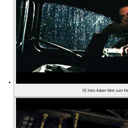
00:20:31
- Der Innenhof
00:21:43
- Steuerung: Hybrid aus Shooter und Adventure
00:25:45
- Kampfsystem
00:26:33
- Eine Flintlock!
00:27:38
- Nahkampf gegen Nahkampf-Gegner
01 Intro Adam fährt zum H
00:29:21
- Türen sind für Gegner unüberwindbar
00:31:15
- Unoriginelle, aber im Grunde okaye Kämpfe