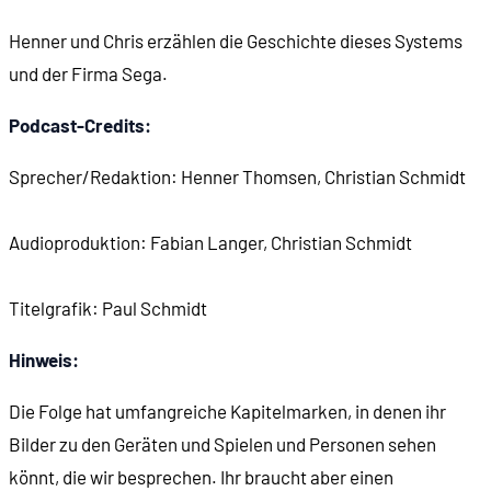
Henner und Chris erzählen die Geschichte dieses Systems
00:14:00
Segas erstes Videospiel: Pong-Tron (1973)
und der Firma Sega.
00:15:14
Blockade (1976)
Podcast-Credits:
Sprecher/Redaktion: Henner Thomsen, Christian Schmidt
00:16:42
Der erste Hit: Frogger (1981)
Audioproduktion: Fabian Langer, Christian Schmidt
00:16:57
Technische Innovationen (Subroc-3D)
Titelgrafik: Paul Schmidt
00:18:07
Sorge um das Spielhallen-Geschäft
Hinweis:
00:22:07
Werbung für Zaxxon (1982)
Die Folge hat umfangreiche Kapitelmarken, in denen ihr
Bilder zu den Geräten und Spielen und Personen sehen
00:24:27
Rosens "Crossroads"-Rede
könnt, die wir besprechen. Ihr braucht aber einen