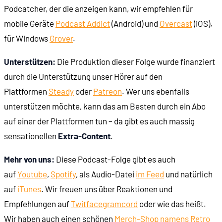
Podcatcher, der die anzeigen kann, wir empfehlen für
00:25:42
Heimkonsolen-Vorreiter: Atari VCS
mobile Geräte
Podcast Addict
(Android) und
Overcast
(iOS),
für Windows
Grover
.
00:28:15
Sega und das Colecovision
Unterstützen:
Die Produktion dieser Folge wurde finanziert
00:30:32
Der Coleco Adam
durch die Unterstützung unser Hörer auf den
Plattformen
Steady
oder
Patreon
. Wer uns ebenfalls
00:30:52
Segas Einstieg in die Heimcomputer (Hideki Sato
unterstützen möchte, kann das am Besten durch ein Abo
auf einer der Plattformen tun – da gibt es auch massig
00:32:53
Vorbild Nintendo: Game and Watch
sensationellen
Extra-Content
.
00:34:03
Segas Heimcomputer: SC-3000 (1983)
Mehr von uns:
Diese Podcast-Folge gibt es auch
auf
Youtube
,
Spotify
, als Audio-Datei
im Feed
und natürlich
00:39:35
Der Konsolen-Ableger: SG-1000 (1983)
auf
iTunes
. Wir freuen uns über Reaktionen und
Empfehlungen auf
Twit
face
gram
cord
oder wie das heißt.
00:43:26
Alternatives Speichermedium: My Cards
Wir haben auch einen schönen
Merch-Shop namens Retro