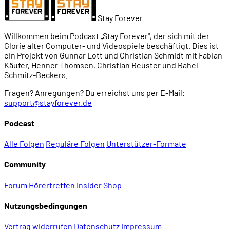
00:57:15
Segas letzter Heimcomputer: SC-3000H
Stay Forever
00:57:47
Design des Mark-2-Gehäuses
Willkommen beim Podcast „Stay Forever", der sich mit der
Glorie alter Computer- und Videospiele beschäftigt. Dies ist
ein Projekt von Gunnar Lott und Christian Schmidt mit Fabian
00:59:03
Dritter Versuch: Sega Mark 3
Käufer, Henner Thomsen, Christian Beuster und Rahel
Schmitz-Beckers.
Fragen? Anregungen? Du erreichst uns per E-Mail:
01:03:25
Aus dem Mark 3 wird das Master System
support@stayforever.de
Podcast
01:05:08
Markteinführung 1986
Alle Folgen
Reguläre Folgen
Unterstützer-Formate
01:06:30
Die japanische Version
Community
Forum
Hörertreffen
Insider
Shop
01:07:45
Werbung fürs Master System
Nutzungsbedingungen
01:13:32
Ariolasoft-Anzeige
Vertrag widerrufen
Datenschutz
Impressum