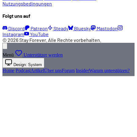
Nutzungsbedingungen
01:15:46
Master System im Detail: Das Gehäuse
Folgt uns auf
01:18:39
Was ist das für ein Diagramm?
Discord
Patreon
Steady
Bluesky
Mastodon
Instagram
YouTube
© 2026 Stay Forever. Alle Rechte vorbehalten.
01:21:05
Die Technik im Master System
Menü
Unterstützer werden
01:23:05
Die Farbpalette: kräftig und kontrastreich
Design: System
Home
Podcast
Artikel
Über uns
Forum
Insider
Warum unterstützen?
01:24:08
Farben im Master System vs. NES
01:24:44
Sprites in acht Farben
01:26:28
Problem: Sprite-Flimmern
01:28:40
Hardware-Scrolling (Aladdin)