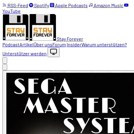
RSS-Feed
Spotify
Apple Podcasts
Amazon Music
YouTube
Stay Forever
Podcast
Artikel
Über uns
Forum
Insider
Warum unterstützen?
Unterstützer werden