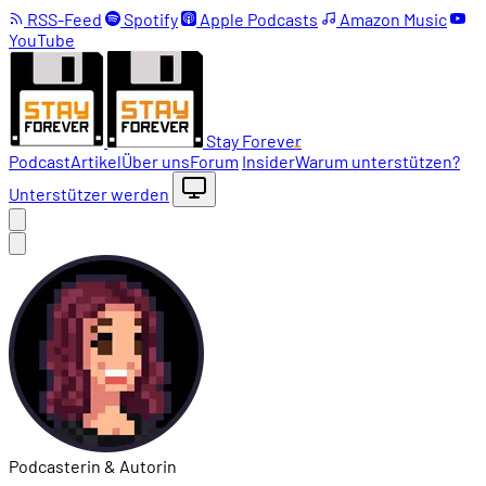
RSS-Feed
Spotify
Apple Podcasts
Amazon Music
YouTube
Stay Forever
Podcast
Artikel
Über uns
Forum
Insider
Warum unterstützen?
Unterstützer werden
Podcasterin & Autorin