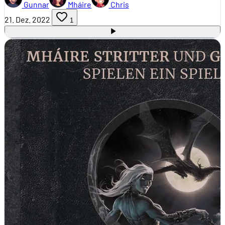
Gunnar
Mháire
Chris
21. Dez. 2022
1