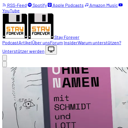
RSS-Feed
Spotify
Apple Podcasts
Amazon Music
YouTube
Stay Forever
Podcast
Artikel
Über uns
Forum
Insider
Warum unterstützen?
Unterstützer werden