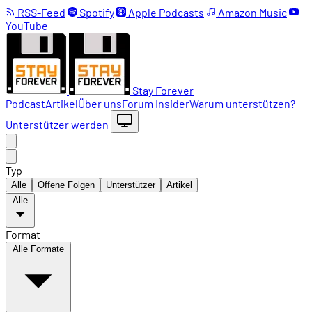
RSS-Feed
Spotify
Apple Podcasts
Amazon Music
YouTube
Stay Forever
Podcast
Artikel
Über uns
Forum
Insider
Warum unterstützen?
Unterstützer werden
Typ
Alle
Offene Folgen
Unterstützer
Artikel
Alle
Format
Alle Formate