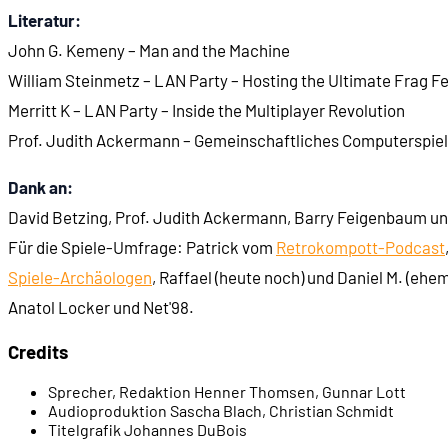
Literatur:
00:17:09
- Direktverbindung über Nullmodemkabel
John G. Kemeny – Man and the Machine
William Steinmetz – LAN Party – Hosting the Ultimate Frag F
00:19:03
- Amiga-Spiele mit Nullmodem-Unterstützung
Merritt K – LAN Party – Inside the Multiplayer Revolution
Prof. Judith Ackermann – Gemeinschaftliches Computerspie
00:21:56
- Phänomen MIDI Maze (1987)
Dank an:
00:24:50
- Das erste LAN-Spiel für den PC: Snipes (1982)
David Betzing, Prof. Judith Ackermann, Barry Feigenbaum un
Für die Spiele-Umfrage: Patrick vom
Retrokompott-Podcast
00:27:13
- Weitere frühe LAN-Spiele für den PC
Spiele-Archäologen
, Raffael (heute noch) und Daniel M. (ehe
Anatol Locker und Net'98.
00:27:53
- Der Durchbruch kommt mit Doom (1993)
Credits
00:29:30
- Popularität des Doom-Multiplayer
Sprecher, Redaktion
Henner Thomsen, Gunnar Lott
Audioproduktion
Sascha Blach, Christian Schmidt
Titelgrafik
Johannes DuBois
00:30:42
- Netzwerkspielen liegt in der Luft