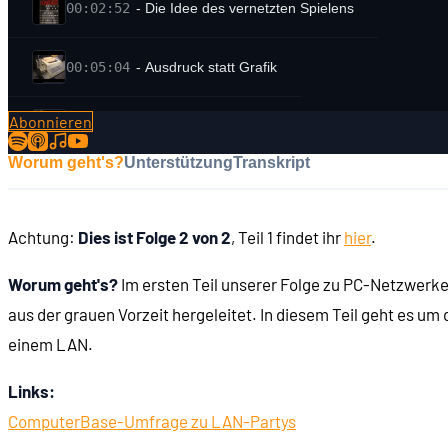
00:02:52
- Die Idee des vernetzten Spielens
00:05:04
- Ausdruck statt Grafik
Abonnieren
00:05:58
- Pionierspiele auf PLATO
Worum geht's?
Unterstützung
Transkript
00:07:01
- Spasim (1974)
Achtung:
Dies ist Folge 2 von 2
, Teil 1 findet ihr
hier
.
00:09:12
- Das erste vernetzte Spiel: Maze (1973)
Worum geht's?
Im ersten Teil unserer Folge zu PC-Netzwerk
00:11:33
- Maze verbreitet sich
aus der grauen Vorzeit hergeleitet. In diesem Teil geht es u
einem LAN.
00:14:21
- Erste Spiele über Modem
Links:
ComputerBase-Umfrage zu LAN-Partys
00:16:19
-Telepong für den Apple 2 (1978)