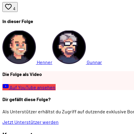
4
00:31:48
- Warum kommt das so spät?
In dieser Folge
00:35:10
DIE LAN-PARTY
00:37:16
- Woher kommt der Begriff "LAN-Party"?
Henner
Gunnar
00:38:25
- Zwei Kategorien von LAN-Partys
Die Folge als Video
Auf YouTube ansehen
00:40:32
- Das Profil einer privaten LAN-Party
Dir gefällt diese Folge?
00:45:17
- Logistische Fragen
Als Unterstützer erhältst du Zugriff auf dutzende exklusive B
Jetzt Unterstützer werden
00:47:22
- Transport der Hardware