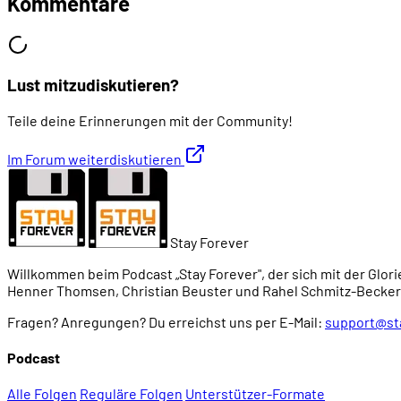
Kommentare
00:50:12
- Verkabelungsprobleme
00:53:39
- Software-Probleme
Lust mitzudiskutieren?
Teile deine Erinnerungen mit der Community!
01:00:23
- Was passiert so alles auf LAN-Partys?
Im Forum weiterdiskutieren
01:02:23
- Es wird viel gesprochen
01:03:20
DIE BELIEBTESTEN SPIELE
Stay Forever
Willkommen beim Podcast „Stay Forever", der sich mit der Glori
01:05:49
- Geeignete Genres für Multiplayer
Henner Thomsen, Christian Beuster und Rahel Schmitz-Becker
Fragen? Anregungen? Du erreichst uns per E-Mail:
support@st
01:07:44
- Spawn-Installationen
Podcast
01:08:40
- Die besten LAN-Party-Spiele
Alle Folgen
Reguläre Folgen
Unterstützer-Formate