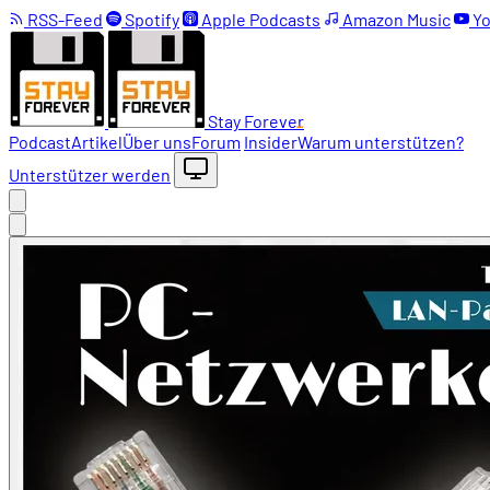
RSS-Feed
Spotify
Apple Podcasts
Amazon Music
Yo
Stay Forever
Podcast
Artikel
Über uns
Forum
Insider
Warum unterstützen?
Unterstützer werden