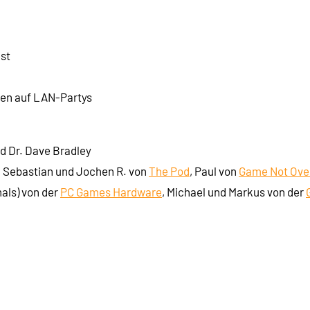
est
len auf LAN-Partys
d Dr. Dave Bradley
, Sebastian und Jochen R. von
The Pod
, Paul von
Game Not Ove
mals) von der
PC Games Hardware
, Michael und Markus von der