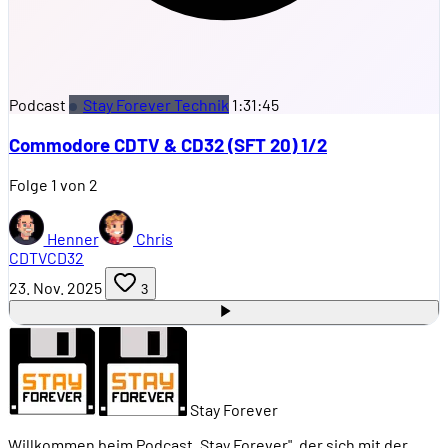
Podcast
Stay Forever Technik
1:31:45
Commodore CDTV & CD32 (SFT 20) 1/2
Folge 1 von 2
Henner
Chris
CDTV
CD32
23. Nov. 2025
3
Stay Forever
Willkommen beim Podcast „Stay Forever", der sich mit der