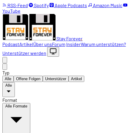
RSS-Feed
Spotify
Apple Podcasts
Amazon Music
YouTube
Stay Forever
Podcast
Artikel
Über uns
Forum
Insider
Warum unterstützen?
Unterstützer werden
Typ
Alle
Offene Folgen
Unterstützer
Artikel
Alle
Format
Alle Formate