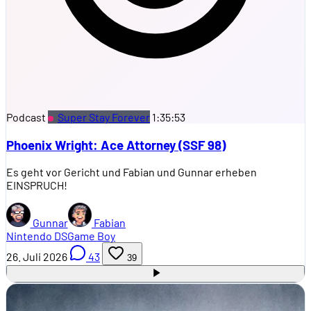
Podcast
Super Stay Forever
1:35:53
Phoenix Wright: Ace Attorney (SSF 98)
Es geht vor Gericht und Fabian und Gunnar erheben
EINSPRUCH!
Gunnar
Fabian
Nintendo DS
Game Boy
26. Juli 2026
43
39