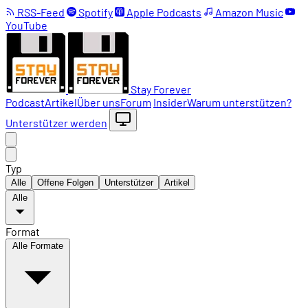
RSS-Feed
Spotify
Apple Podcasts
Amazon Music
YouTube
Stay Forever
Podcast
Artikel
Über uns
Forum
Insider
Warum unterstützen?
Unterstützer werden
Typ
Alle
Offene Folgen
Unterstützer
Artikel
Alle
Format
Alle Formate