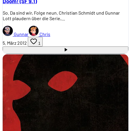
Doom! (SF 9.1)
So. Da sind wir, Folge neun. Christian Schmidt und Gunnar
Lott plaudern über die Serie,…
Gunnar
Chris
5. März 2012
1