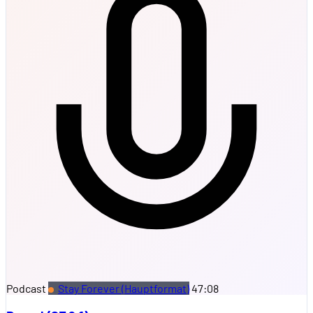
Podcast
Stay Forever (Hauptformat)
47:08