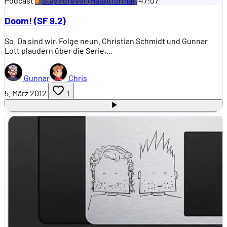
Podcast
Stay Forever (Hauptformat)
47:07
Doom! (SF 9.2)
So. Da sind wir, Folge neun. Christian Schmidt und Gunnar
Lott plaudern über die Serie,…
Gunnar
Chris
5. März 2012
1