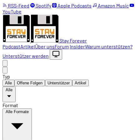
RSS-Feed
Spotify
Apple Podcasts
Amazon Music
YouTube
Stay Forever
Podcast
Artikel
Über uns
Forum
Insider
Warum unterstützen?
Unterstützer werden
Typ
Alle
Offene Folgen
Unterstützer
Artikel
Alle
Format
Alle Formate