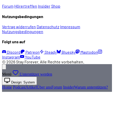
Forum
Hörertreffen
Insider
Shop
Nutzungsbedingungen
Vertrag widerrufen
Datenschutz
Impressum
Nutzungsbedingungen
Folgt uns auf
Discord
Patreon
Steady
Bluesky
Mastodon
Instagram
YouTube
© 2026 Stay Forever. Alle Rechte vorbehalten.
Menü
Unterstützer werden
Design: System
Home
Podcast
Artikel
Über uns
Forum
Insider
Warum unterstützen?