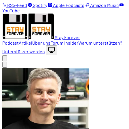
RSS-Feed
Spotify
Apple Podcasts
Amazon Music
YouTube
Stay Forever
Podcast
Artikel
Über uns
Forum
Insider
Warum unterstützen?
Unterstützer werden