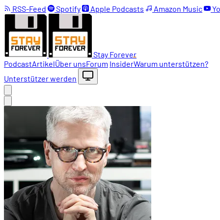
RSS-Feed
Spotify
Apple Podcasts
Amazon Music
Yo
Stay Forever
Podcast
Artikel
Über uns
Forum
Insider
Warum unterstützen?
Unterstützer werden