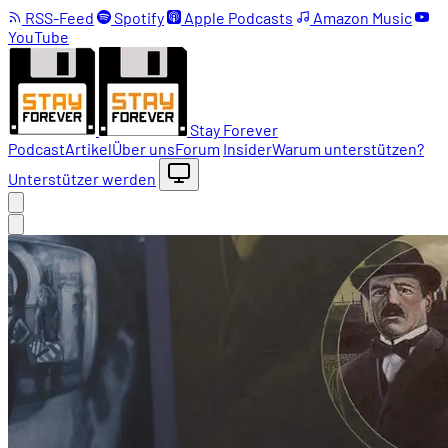
RSS-Feed
Spotify
Apple Podcasts
Amazon Music
YouTube
Stay Forever
Podcast
Artikel
Über uns
Forum
Insider
Warum unterstützen?
Unterstützer werden