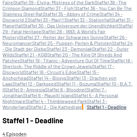
Faire
Staffel 39 - Elvira: Mistress of the Dark
Staffel 38 - The
Crimson Diamond
Staffel 37 - Fish!
Staffel 36 - You Can Be The
Stainless Steel Rat
Staffel 35 - Abbey of Crime
Staffel 34 -
Discworld 2
Staffel 33 - Mag!!!
Staffel 32 - Stationfall
Staffel 31 -
Planetfall
Staffel 30 - Das Universum der Unendlichkeit
Staffel
29 - Fatal Heritage
Staffel 28 - 1893: A World's Fair
Mystery
Staffel 27 - Reiter der Schwarzen Sonne
Staffel 26 -
Neuromancer
Staffel 25 - Puppen, Perlen & Pistolen
Staffel 24
- Die Stadt der Diebe
Staffel 23 - Demoniak
Staffel 22 - Outer
Wilds
Staffel 21 - KGB
Staffel 20 - The King Of Shreds And
Patches
Staffel 19 - Titanic - Adventure Out Of Time
Staffel 18 -
Sherlock: The Riddle of the Crown Jewels
Staffel 17 -
Discworld
Staffel 16 - Circuit's Edge
Staffel 15 -
Anchorhead
Staffel 14 - Biosys
Staffel 13 - Drachen von
Laas
Staffel 12 - Darkseed
Staffel 11 - Bozuma
Staffel 10 - B.A.T.
II
Staffel 9 - Amnesia
Staffel 8 - Bloodnet
Staffel 7 -
Jonathan
Staffel 6 - Maupiti Island
Staffel 5 - A Personal
Nightmare
Staffel 4 - Thimbleweed Park
Staffel 3 -
Wonderland
Staffel 2 - Die Kathedrale
Staffel 1 - Deadline
Staffel 1 - Deadline
4 Episoden