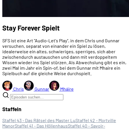
Stay Forever Spielt
SFS ist eine Art "Audio-Let's Play", in dem Chris und Gunnar
versuchen, separat von einander ein Spiel zu lösen,
idealerweise ein altes, schwieriges, sperriges, sich aber
zwischendurch austauschen und dann mit verdoppeltem
Wissen wieder ins Spiel stürzen. Als Abwechslung gibt es ein,
zwei Mal im Jahr ein Spin-of, bei dem Gunnar mit Mhaire ein
Spielbuch auf die gleiche Weise durchspielt.
Chris
Gunnar
Mháire
Staffeln
Staffel 43 - Das Rätsel des Master Lu
Staffel 42 - Mortville
Manor
Staffel 41 - Das Höllenhaus
Staffel 40 - Savoir-