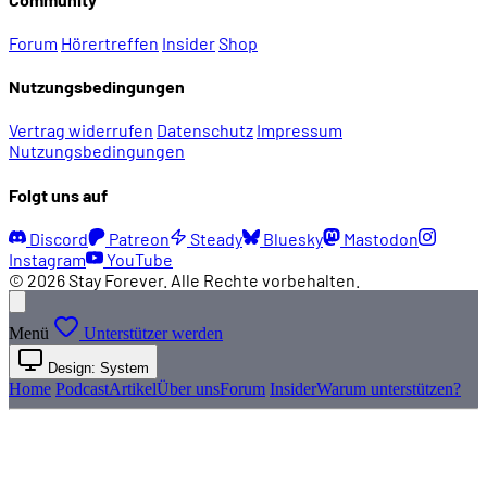
Forum
Hörertreffen
Insider
Shop
Nutzungsbedingungen
Vertrag widerrufen
Datenschutz
Impressum
Nutzungsbedingungen
Folgt uns auf
Discord
Patreon
Steady
Bluesky
Mastodon
Instagram
YouTube
© 2026 Stay Forever. Alle Rechte vorbehalten.
Menü
Unterstützer werden
Design: System
Home
Podcast
Artikel
Über uns
Forum
Insider
Warum unterstützen?