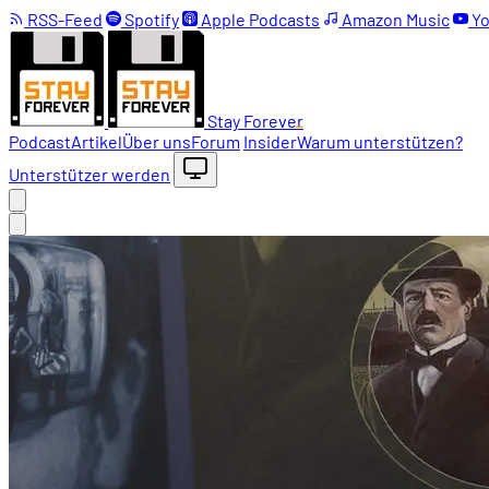
RSS-Feed
Spotify
Apple Podcasts
Amazon Music
Yo
Stay Forever
Podcast
Artikel
Über uns
Forum
Insider
Warum unterstützen?
Unterstützer werden