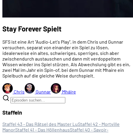
Stay Forever Spielt
SFS ist eine Art "Audio-Let's Play", in dem Chris und Gunnar
versuchen, separat von einander ein Spiel zu lösen,
idealerweise ein altes, schwieriges, sperriges, sich aber
zwischendurch austauschen und dann mit verdoppeltem
Wissen wieder ins Spiel stürzen. Als Abwechslung gibt es ein,
zwei Mal im Jahr ein Spin-of, bei dem Gunnar mit Mhaire ein
Spielbuch auf die gleiche Weise durchspielt.
Chris
Gunnar
Mháire
Staffeln
Staffel 43 - Das Rätsel des Master Lu
Staffel 42 - Mortville
Manor
Staffel 41 - Das Höllenhaus
Staffel 40 - Savoir-