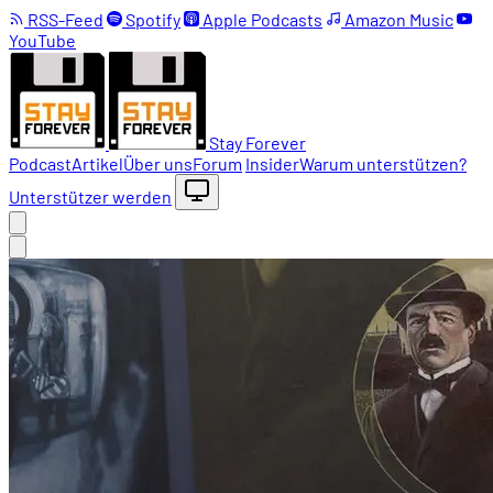
RSS-Feed
Spotify
Apple Podcasts
Amazon Music
YouTube
Stay Forever
Podcast
Artikel
Über uns
Forum
Insider
Warum unterstützen?
Unterstützer werden