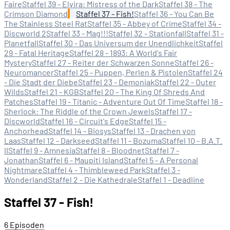
Faire
Staffel 39 - Elvira: Mistress of the Dark
Staffel 38 - The
Crimson Diamond
Staffel 37 - Fish!
Staffel 36 - You Can Be
The Stainless Steel Rat
Staffel 35 - Abbey of Crime
Staffel 34 -
Discworld 2
Staffel 33 - Mag!!!
Staffel 32 - Stationfall
Staffel 31 -
Planetfall
Staffel 30 - Das Universum der Unendlichkeit
Staffel
29 - Fatal Heritage
Staffel 28 - 1893: A World's Fair
Mystery
Staffel 27 - Reiter der Schwarzen Sonne
Staffel 26 -
Neuromancer
Staffel 25 - Puppen, Perlen & Pistolen
Staffel 24
- Die Stadt der Diebe
Staffel 23 - Demoniak
Staffel 22 - Outer
Wilds
Staffel 21 - KGB
Staffel 20 - The King Of Shreds And
Patches
Staffel 19 - Titanic - Adventure Out Of Time
Staffel 18 -
Sherlock: The Riddle of the Crown Jewels
Staffel 17 -
Discworld
Staffel 16 - Circuit's Edge
Staffel 15 -
Anchorhead
Staffel 14 - Biosys
Staffel 13 - Drachen von
Laas
Staffel 12 - Darkseed
Staffel 11 - Bozuma
Staffel 10 - B.A.T.
II
Staffel 9 - Amnesia
Staffel 8 - Bloodnet
Staffel 7 -
Jonathan
Staffel 6 - Maupiti Island
Staffel 5 - A Personal
Nightmare
Staffel 4 - Thimbleweed Park
Staffel 3 -
Wonderland
Staffel 2 - Die Kathedrale
Staffel 1 - Deadline
Staffel 37 - Fish!
6 Episoden