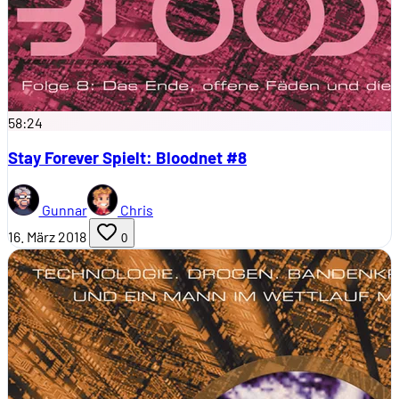
58:24
Stay Forever Spielt: Bloodnet #8
Gunnar
Chris
16. März 2018
0