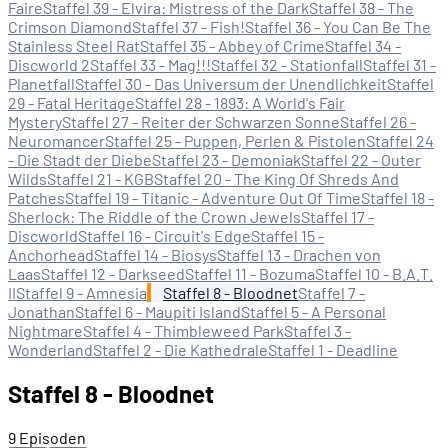
Faire
Staffel 39 - Elvira: Mistress of the Dark
Staffel 38 - The
Crimson Diamond
Staffel 37 - Fish!
Staffel 36 - You Can Be The
Stainless Steel Rat
Staffel 35 - Abbey of Crime
Staffel 34 -
Discworld 2
Staffel 33 - Mag!!!
Staffel 32 - Stationfall
Staffel 31 -
Planetfall
Staffel 30 - Das Universum der Unendlichkeit
Staffel
29 - Fatal Heritage
Staffel 28 - 1893: A World's Fair
Mystery
Staffel 27 - Reiter der Schwarzen Sonne
Staffel 26 -
Neuromancer
Staffel 25 - Puppen, Perlen & Pistolen
Staffel 24
- Die Stadt der Diebe
Staffel 23 - Demoniak
Staffel 22 - Outer
Wilds
Staffel 21 - KGB
Staffel 20 - The King Of Shreds And
Patches
Staffel 19 - Titanic - Adventure Out Of Time
Staffel 18 -
Sherlock: The Riddle of the Crown Jewels
Staffel 17 -
Discworld
Staffel 16 - Circuit's Edge
Staffel 15 -
Anchorhead
Staffel 14 - Biosys
Staffel 13 - Drachen von
Laas
Staffel 12 - Darkseed
Staffel 11 - Bozuma
Staffel 10 - B.A.T.
II
Staffel 9 - Amnesia
Staffel 8 - Bloodnet
Staffel 7 -
Jonathan
Staffel 6 - Maupiti Island
Staffel 5 - A Personal
Nightmare
Staffel 4 - Thimbleweed Park
Staffel 3 -
Wonderland
Staffel 2 - Die Kathedrale
Staffel 1 - Deadline
Staffel 8 - Bloodnet
9 Episoden