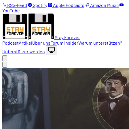
RSS-Feed
Spotify
Apple Podcasts
Amazon Music
YouTube
Stay Forever
Podcast
Artikel
Über uns
Forum
Insider
Warum unterstützen?
Unterstützer werden