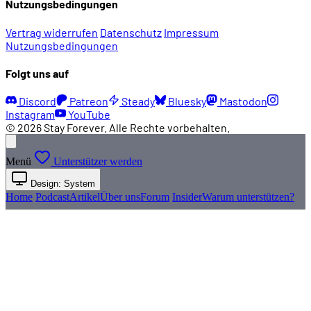
Nutzungsbedingungen
Vertrag widerrufen
Datenschutz
Impressum
Nutzungsbedingungen
Folgt uns auf
Discord
Patreon
Steady
Bluesky
Mastodon
Instagram
YouTube
© 2026 Stay Forever. Alle Rechte vorbehalten.
Menü
Unterstützer werden
Design: System
Home
Podcast
Artikel
Über uns
Forum
Insider
Warum unterstützen?