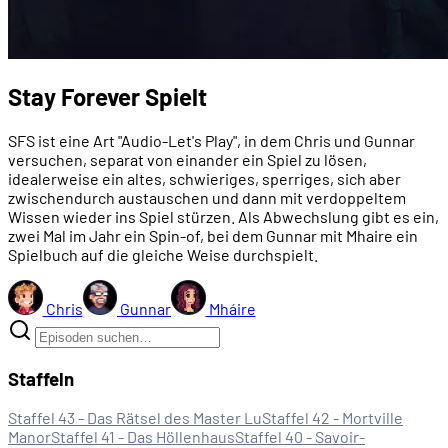
Stay Forever Spielt
SFS ist eine Art "Audio-Let's Play", in dem Chris und Gunnar
versuchen, separat von einander ein Spiel zu lösen,
idealerweise ein altes, schwieriges, sperriges, sich aber
zwischendurch austauschen und dann mit verdoppeltem
Wissen wieder ins Spiel stürzen. Als Abwechslung gibt es ein,
zwei Mal im Jahr ein Spin-of, bei dem Gunnar mit Mhaire ein
Spielbuch auf die gleiche Weise durchspielt.
Chris
Gunnar
Mháire
Staffeln
Staffel 43 - Das Rätsel des Master Lu
Staffel 42 - Mortville
Manor
Staffel 41 - Das Höllenhaus
Staffel 40 - Savoir-