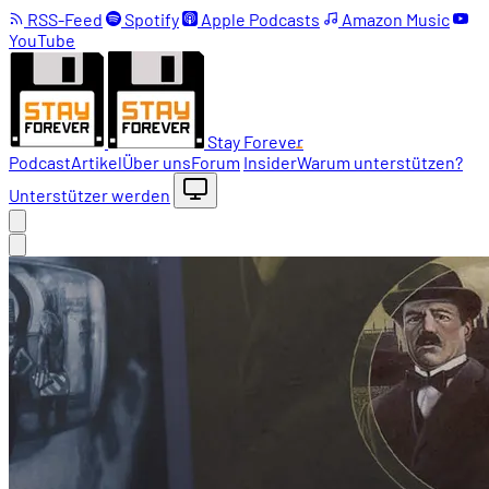
RSS-Feed
Spotify
Apple Podcasts
Amazon Music
YouTube
Stay Forever
Podcast
Artikel
Über uns
Forum
Insider
Warum unterstützen?
Unterstützer werden