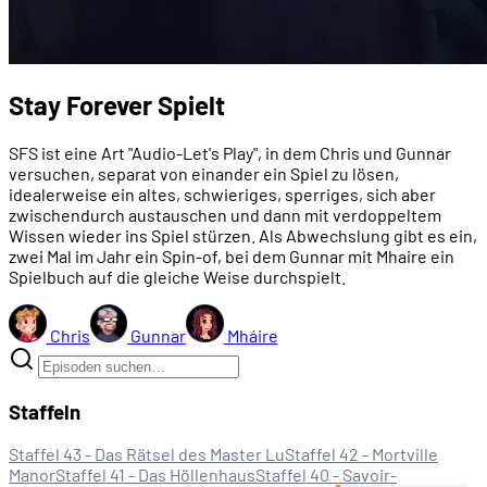
Stay Forever Spielt
SFS ist eine Art "Audio-Let's Play", in dem Chris und Gunnar
versuchen, separat von einander ein Spiel zu lösen,
idealerweise ein altes, schwieriges, sperriges, sich aber
zwischendurch austauschen und dann mit verdoppeltem
Wissen wieder ins Spiel stürzen. Als Abwechslung gibt es ein,
zwei Mal im Jahr ein Spin-of, bei dem Gunnar mit Mhaire ein
Spielbuch auf die gleiche Weise durchspielt.
Chris
Gunnar
Mháire
Staffeln
Staffel 43 - Das Rätsel des Master Lu
Staffel 42 - Mortville
Manor
Staffel 41 - Das Höllenhaus
Staffel 40 - Savoir-