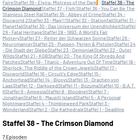
Faire
Staffel 39 - Elvira: Mistress of the Dark
Staffel 38 - The
Crimson Diamond
Staffel 37 - Fish!
Staffel 36 - You Can Be The
Stainless Steel Rat
Staffel 35 - Abbey of Crime
Staffel 34 -
Discworld 2
Staffel 33 - Mag!!!
Staffel 32 - Stationfall
Staffel 31 -
Planetfall
Staffel 30 - Das Universum der Unendlichkeit
Staffel
29 - Fatal Heritage
Staffel 28 - 1893: A World's Fair
Mystery
Staffel 27 - Reiter der Schwarzen Sonne
Staffel 26 -
Neuromancer
Staffel 25 - Puppen, Perlen & Pistolen
Staffel 24
- Die Stadt der Diebe
Staffel 23 - Demoniak
Staffel 22 - Outer
Wilds
Staffel 21 - KGB
Staffel 20 - The King Of Shreds And
Patches
Staffel 19 - Titanic - Adventure Out Of Time
Staffel 18 -
Sherlock: The Riddle of the Crown Jewels
Staffel 17 -
Discworld
Staffel 16 - Circuit's Edge
Staffel 15 -
Anchorhead
Staffel 14 - Biosys
Staffel 13 - Drachen von
Laas
Staffel 12 - Darkseed
Staffel 11 - Bozuma
Staffel 10 - B.A.T.
II
Staffel 9 - Amnesia
Staffel 8 - Bloodnet
Staffel 7 -
Jonathan
Staffel 6 - Maupiti Island
Staffel 5 - A Personal
Nightmare
Staffel 4 - Thimbleweed Park
Staffel 3 -
Wonderland
Staffel 2 - Die Kathedrale
Staffel 1 - Deadline
Staffel 38 - The Crimson Diamond
7 Episoden