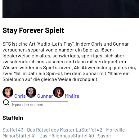
Stay Forever Spielt
SFS ist eine Art "Audio-Let's Play", in dem Chris und Gunnar
versuchen, separat von einander ein Spiel zu lösen,
idealerweise ein altes, schwieriges, sperriges, sich aber
zwischendurch austauschen und dann mit verdoppeltem
Wissen wieder ins Spiel stürzen. Als Abwechslung gibt es ein,
zwei Mal im Jahr ein Spin-of, bei dem Gunnar mit Mhaire ein
Spielbuch auf die gleiche Weise durchspielt.
Chris
Gunnar
Mháire
Staffeln
Staffel 43 - Das Rätsel des Master Lu
Staffel 42 - Mortville
Manor
Staffel 41 - Das Höllenhaus
Staffel 40 - Savoir-