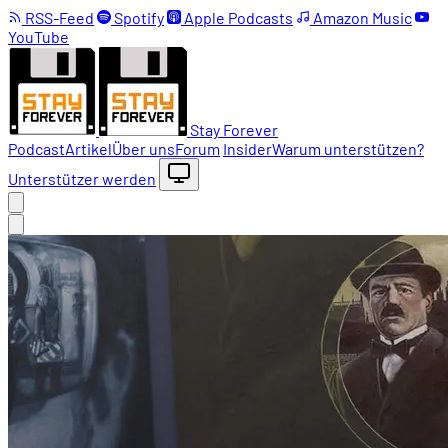
RSS-Feed
Spotify
Apple Podcasts
Amazon Music
YouTube
Stay Forever
Podcast
Artikel
Über uns
Forum
Insider
Warum unterstützen?
Unterstützer werden