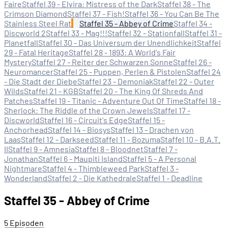
Faire
Staffel 39 - Elvira: Mistress of the Dark
Staffel 38 - The
Crimson Diamond
Staffel 37 - Fish!
Staffel 36 - You Can Be The
Stainless Steel Rat
Staffel 35 - Abbey of Crime
Staffel 34 -
Discworld 2
Staffel 33 - Mag!!!
Staffel 32 - Stationfall
Staffel 31 -
Planetfall
Staffel 30 - Das Universum der Unendlichkeit
Staffel
29 - Fatal Heritage
Staffel 28 - 1893: A World's Fair
Mystery
Staffel 27 - Reiter der Schwarzen Sonne
Staffel 26 -
Neuromancer
Staffel 25 - Puppen, Perlen & Pistolen
Staffel 24
- Die Stadt der Diebe
Staffel 23 - Demoniak
Staffel 22 - Outer
Wilds
Staffel 21 - KGB
Staffel 20 - The King Of Shreds And
Patches
Staffel 19 - Titanic - Adventure Out Of Time
Staffel 18 -
Sherlock: The Riddle of the Crown Jewels
Staffel 17 -
Discworld
Staffel 16 - Circuit's Edge
Staffel 15 -
Anchorhead
Staffel 14 - Biosys
Staffel 13 - Drachen von
Laas
Staffel 12 - Darkseed
Staffel 11 - Bozuma
Staffel 10 - B.A.T.
II
Staffel 9 - Amnesia
Staffel 8 - Bloodnet
Staffel 7 -
Jonathan
Staffel 6 - Maupiti Island
Staffel 5 - A Personal
Nightmare
Staffel 4 - Thimbleweed Park
Staffel 3 -
Wonderland
Staffel 2 - Die Kathedrale
Staffel 1 - Deadline
Staffel 35 - Abbey of Crime
5 Episoden