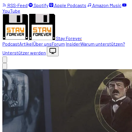
RSS-Feed
Spotify
Apple Podcasts
Amazon Music
YouTube
Stay Forever
Podcast
Artikel
Über uns
Forum
Insider
Warum unterstützen?
Unterstützer werden