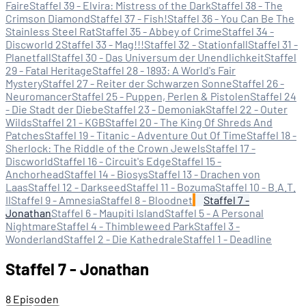
Faire
Staffel 39 - Elvira: Mistress of the Dark
Staffel 38 - The
Crimson Diamond
Staffel 37 - Fish!
Staffel 36 - You Can Be The
Stainless Steel Rat
Staffel 35 - Abbey of Crime
Staffel 34 -
Discworld 2
Staffel 33 - Mag!!!
Staffel 32 - Stationfall
Staffel 31 -
Planetfall
Staffel 30 - Das Universum der Unendlichkeit
Staffel
29 - Fatal Heritage
Staffel 28 - 1893: A World's Fair
Mystery
Staffel 27 - Reiter der Schwarzen Sonne
Staffel 26 -
Neuromancer
Staffel 25 - Puppen, Perlen & Pistolen
Staffel 24
- Die Stadt der Diebe
Staffel 23 - Demoniak
Staffel 22 - Outer
Wilds
Staffel 21 - KGB
Staffel 20 - The King Of Shreds And
Patches
Staffel 19 - Titanic - Adventure Out Of Time
Staffel 18 -
Sherlock: The Riddle of the Crown Jewels
Staffel 17 -
Discworld
Staffel 16 - Circuit's Edge
Staffel 15 -
Anchorhead
Staffel 14 - Biosys
Staffel 13 - Drachen von
Laas
Staffel 12 - Darkseed
Staffel 11 - Bozuma
Staffel 10 - B.A.T.
II
Staffel 9 - Amnesia
Staffel 8 - Bloodnet
Staffel 7 -
Jonathan
Staffel 6 - Maupiti Island
Staffel 5 - A Personal
Nightmare
Staffel 4 - Thimbleweed Park
Staffel 3 -
Wonderland
Staffel 2 - Die Kathedrale
Staffel 1 - Deadline
Staffel 7 - Jonathan
8 Episoden