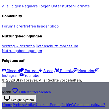
Alle Folgen
Reguläre Folgen
Unterstützer-Formate
Community
Forum
Hörertreffen
Insider
Shop
Nutzungsbedingungen
Vertrag widerrufen
Datenschutz
Impressum
Nutzungsbedingungen
Folgt uns auf
Discord
Patreon
Steady
Bluesky
Mastodon
Instagram
YouTube
© 2026 Stay Forever. Alle Rechte vorbehalten.
Menü
Unterstützer werden
Design: System
Home
Podcast
Artikel
Über uns
Forum
Insider
Warum unterstützen?