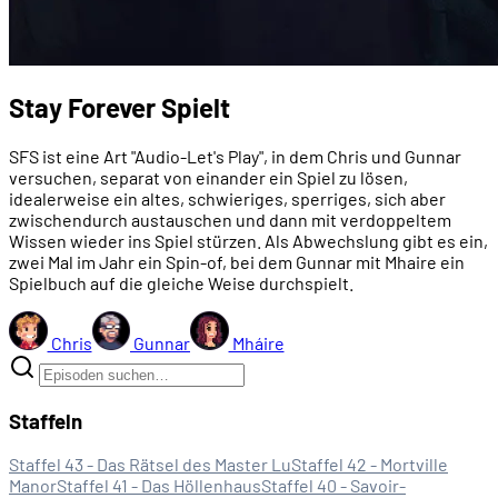
Stay Forever Spielt
SFS ist eine Art "Audio-Let's Play", in dem Chris und Gunnar
versuchen, separat von einander ein Spiel zu lösen,
idealerweise ein altes, schwieriges, sperriges, sich aber
zwischendurch austauschen und dann mit verdoppeltem
Wissen wieder ins Spiel stürzen. Als Abwechslung gibt es ein,
zwei Mal im Jahr ein Spin-of, bei dem Gunnar mit Mhaire ein
Spielbuch auf die gleiche Weise durchspielt.
Chris
Gunnar
Mháire
Staffeln
Staffel 43 - Das Rätsel des Master Lu
Staffel 42 - Mortville
Manor
Staffel 41 - Das Höllenhaus
Staffel 40 - Savoir-