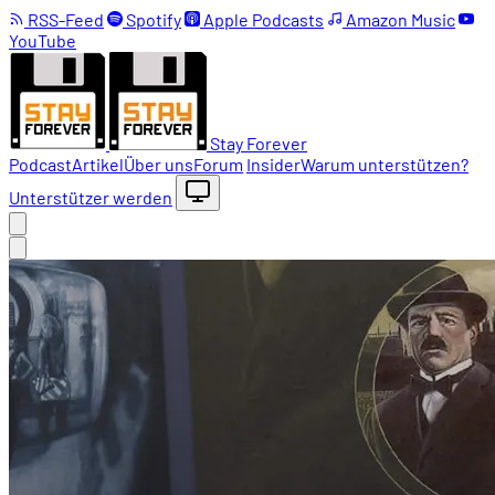
RSS-Feed
Spotify
Apple Podcasts
Amazon Music
YouTube
Stay Forever
Podcast
Artikel
Über uns
Forum
Insider
Warum unterstützen?
Unterstützer werden