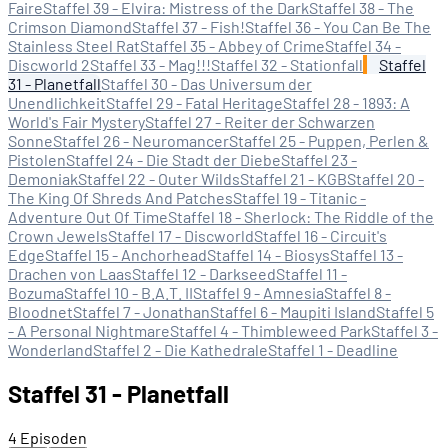
Faire
Staffel 39 - Elvira: Mistress of the Dark
Staffel 38 - The
Crimson Diamond
Staffel 37 - Fish!
Staffel 36 - You Can Be The
Stainless Steel Rat
Staffel 35 - Abbey of Crime
Staffel 34 -
Discworld 2
Staffel 33 - Mag!!!
Staffel 32 - Stationfall
Staffel
31 - Planetfall
Staffel 30 - Das Universum der
Unendlichkeit
Staffel 29 - Fatal Heritage
Staffel 28 - 1893: A
World's Fair Mystery
Staffel 27 - Reiter der Schwarzen
Sonne
Staffel 26 - Neuromancer
Staffel 25 - Puppen, Perlen &
Pistolen
Staffel 24 - Die Stadt der Diebe
Staffel 23 -
Demoniak
Staffel 22 - Outer Wilds
Staffel 21 - KGB
Staffel 20 -
The King Of Shreds And Patches
Staffel 19 - Titanic -
Adventure Out Of Time
Staffel 18 - Sherlock: The Riddle of the
Crown Jewels
Staffel 17 - Discworld
Staffel 16 - Circuit's
Edge
Staffel 15 - Anchorhead
Staffel 14 - Biosys
Staffel 13 -
Drachen von Laas
Staffel 12 - Darkseed
Staffel 11 -
Bozuma
Staffel 10 - B.A.T. II
Staffel 9 - Amnesia
Staffel 8 -
Bloodnet
Staffel 7 - Jonathan
Staffel 6 - Maupiti Island
Staffel 5
- A Personal Nightmare
Staffel 4 - Thimbleweed Park
Staffel 3 -
Wonderland
Staffel 2 - Die Kathedrale
Staffel 1 - Deadline
Staffel 31 - Planetfall
4 Episoden