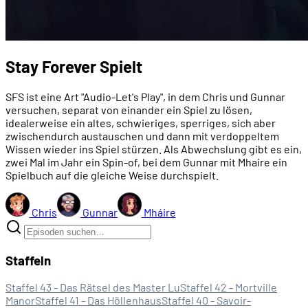
Stay Forever Spielt
SFS ist eine Art "Audio-Let's Play", in dem Chris und Gunnar
versuchen, separat von einander ein Spiel zu lösen,
idealerweise ein altes, schwieriges, sperriges, sich aber
zwischendurch austauschen und dann mit verdoppeltem
Wissen wieder ins Spiel stürzen. Als Abwechslung gibt es ein,
zwei Mal im Jahr ein Spin-of, bei dem Gunnar mit Mhaire ein
Spielbuch auf die gleiche Weise durchspielt.
Chris
Gunnar
Mháire
Staffeln
Staffel 43 - Das Rätsel des Master Lu
Staffel 42 - Mortville
Manor
Staffel 41 - Das Höllenhaus
Staffel 40 - Savoir-