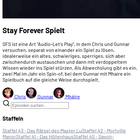
Stay Forever Spielt
SFS ist eine Art "Audio-Let's Play", in dem Chris und Gunnar
versuchen, separat von einander ein Spiel zu lösen,
idealerweise ein altes, schwieriges, sperriges, sich aber
zwischendurch austauschen und dann mit verdoppeltem
Wissen wieder ins Spiel stürzen. Als Abwechslung gibt es ein,
zwei Mal im Jahr ein Spin-of, bei dem Gunnar mit Mhaire ein
Spielbuch auf die gleiche Weise durchspielt.
Chris
Gunnar
Mháire
Staffeln
Staffel 43 - Das Rätsel des Master Lu
Staffel 42 - Mortville
Manor
Staffel 41 - Das Höllenhaus
Staffel 40 - Savoir-