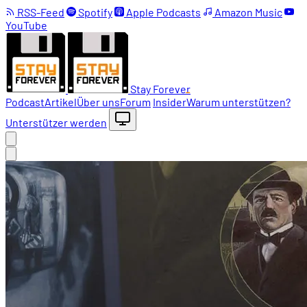
RSS-Feed
Spotify
Apple Podcasts
Amazon Music
YouTube
Stay Forever
Podcast
Artikel
Über uns
Forum
Insider
Warum unterstützen?
Unterstützer werden