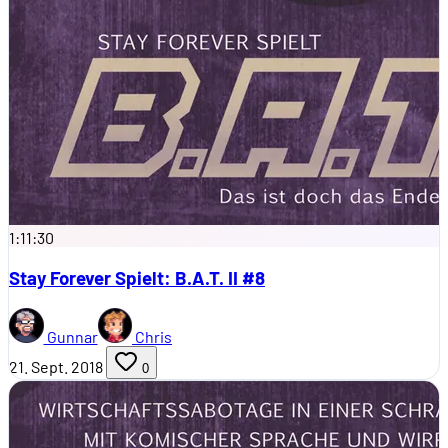
1:11:30
Stay Forever Spielt: B.A.T. II #8
Gunnar
Chris
21. Sept. 2018
0