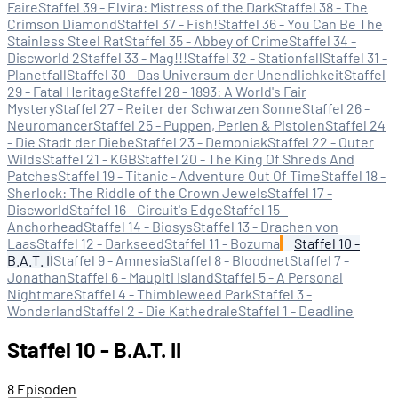
Faire
Staffel 39 - Elvira: Mistress of the Dark
Staffel 38 - The
Crimson Diamond
Staffel 37 - Fish!
Staffel 36 - You Can Be The
Stainless Steel Rat
Staffel 35 - Abbey of Crime
Staffel 34 -
Discworld 2
Staffel 33 - Mag!!!
Staffel 32 - Stationfall
Staffel 31 -
Planetfall
Staffel 30 - Das Universum der Unendlichkeit
Staffel
29 - Fatal Heritage
Staffel 28 - 1893: A World's Fair
Mystery
Staffel 27 - Reiter der Schwarzen Sonne
Staffel 26 -
Neuromancer
Staffel 25 - Puppen, Perlen & Pistolen
Staffel 24
- Die Stadt der Diebe
Staffel 23 - Demoniak
Staffel 22 - Outer
Wilds
Staffel 21 - KGB
Staffel 20 - The King Of Shreds And
Patches
Staffel 19 - Titanic - Adventure Out Of Time
Staffel 18 -
Sherlock: The Riddle of the Crown Jewels
Staffel 17 -
Discworld
Staffel 16 - Circuit's Edge
Staffel 15 -
Anchorhead
Staffel 14 - Biosys
Staffel 13 - Drachen von
Laas
Staffel 12 - Darkseed
Staffel 11 - Bozuma
Staffel 10 -
B.A.T. II
Staffel 9 - Amnesia
Staffel 8 - Bloodnet
Staffel 7 -
Jonathan
Staffel 6 - Maupiti Island
Staffel 5 - A Personal
Nightmare
Staffel 4 - Thimbleweed Park
Staffel 3 -
Wonderland
Staffel 2 - Die Kathedrale
Staffel 1 - Deadline
Staffel 10 - B.A.T. II
8 Episoden