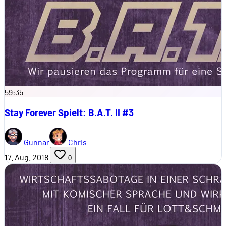
59:35
Stay Forever Spielt: B.A.T. II #3
Gunnar
Chris
17. Aug. 2018
0