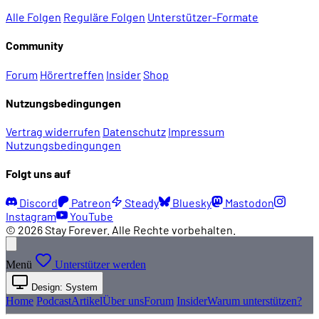
Alle Folgen
Reguläre Folgen
Unterstützer-Formate
Community
Forum
Hörertreffen
Insider
Shop
Nutzungsbedingungen
Vertrag widerrufen
Datenschutz
Impressum
Nutzungsbedingungen
Folgt uns auf
Discord
Patreon
Steady
Bluesky
Mastodon
Instagram
YouTube
© 2026 Stay Forever. Alle Rechte vorbehalten.
Menü
Unterstützer werden
Design: System
Home
Podcast
Artikel
Über uns
Forum
Insider
Warum unterstützen?