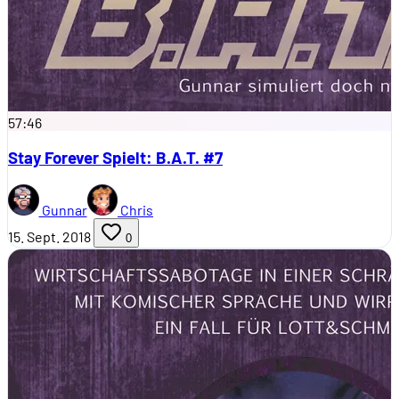
57:46
Stay Forever Spielt: B.A.T. #7
Gunnar
Chris
15. Sept. 2018
0