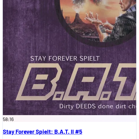
58:16
Stay Forever Spielt: B.A.T. II #5