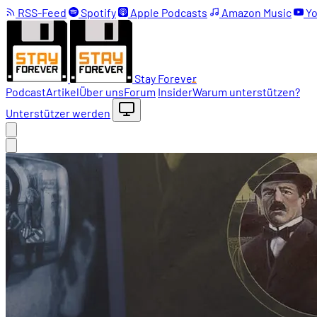
RSS-Feed
Spotify
Apple Podcasts
Amazon Music
Yo
Stay Forever
Podcast
Artikel
Über uns
Forum
Insider
Warum unterstützen?
Unterstützer werden