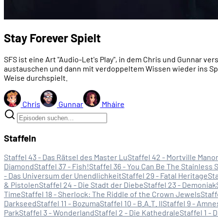
Stay Forever Spielt
SFS ist eine Art "Audio-Let's Play", in dem Chris und Gunnar ve
austauschen und dann mit verdoppeltem Wissen wieder ins Spiel
Weise durchspielt.
Chris
Gunnar
Mháire
Staffeln
Staffel 43 - Das Rätsel des Master Lu
Staffel 42 - Mortville Mano
Diamond
Staffel 37 - Fish!
Staffel 36 - You Can Be The Stainless 
- Das Universum der Unendlichkeit
Staffel 29 - Fatal Heritage
Sta
& Pistolen
Staffel 24 - Die Stadt der Diebe
Staffel 23 - Demoniak
Time
Staffel 18 - Sherlock: The Riddle of the Crown Jewels
Staff
Darkseed
Staffel 11 - Bozuma
Staffel 10 - B.A.T. II
Staffel 9 - Amne
Park
Staffel 3 - Wonderland
Staffel 2 - Die Kathedrale
Staffel 1 - 