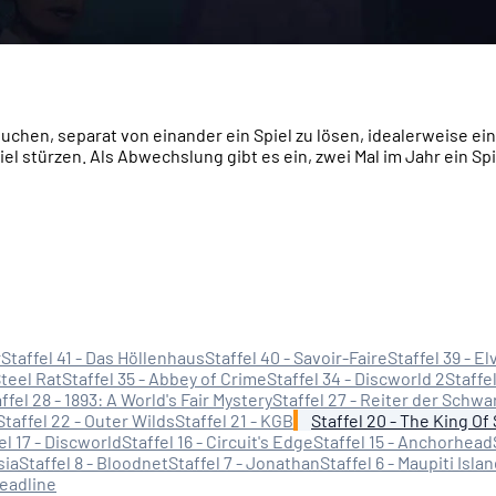
rsuchen, separat von einander ein Spiel zu lösen, idealerweise ei
 stürzen. Als Abwechslung gibt es ein, zwei Mal im Jahr ein Spin
r
Staffel 41 - Das Höllenhaus
Staffel 40 - Savoir-Faire
Staffel 39 - El
Steel Rat
Staffel 35 - Abbey of Crime
Staffel 34 - Discworld 2
Staffel
ffel 28 - 1893: A World's Fair Mystery
Staffel 27 - Reiter der Schw
Staffel 22 - Outer Wilds
Staffel 21 - KGB
Staffel 20 - The King O
el 17 - Discworld
Staffel 16 - Circuit's Edge
Staffel 15 - Anchorhead
sia
Staffel 8 - Bloodnet
Staffel 7 - Jonathan
Staffel 6 - Maupiti Isla
Deadline