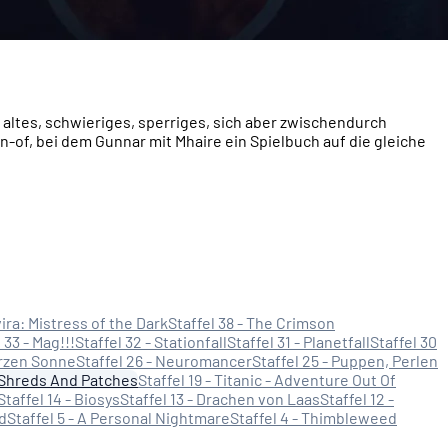
n altes, schwieriges, sperriges, sich aber zwischendurch
-of, bei dem Gunnar mit Mhaire ein Spielbuch auf die gleiche
vira: Mistress of the Dark
Staffel 38 - The Crimson
 33 - Mag!!!
Staffel 32 - Stationfall
Staffel 31 - Planetfall
Staffel 30
arzen Sonne
Staffel 26 - Neuromancer
Staffel 25 - Puppen, Perlen
f Shreds And Patches
Staffel 19 - Titanic - Adventure Out Of
Staffel 14 - Biosys
Staffel 13 - Drachen von Laas
Staffel 12 -
nd
Staffel 5 - A Personal Nightmare
Staffel 4 - Thimbleweed