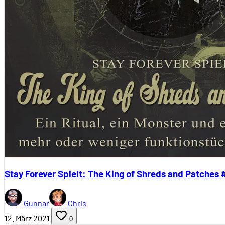
Stay Forever Spielt: The King of Shreds and Patches 
Gunnar
Chris
12. März 2021
0